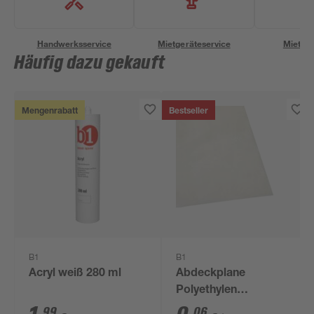
Handwerksservice
Mietgeräteservice
Miettra
Häufig dazu gekauft
Mengenrabatt
Bestseller
B1
B1
Acryl weiß 280 ml
Abdeckplane
Polyethylen
transparent 4 x 5 m
99
06