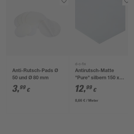
d-c-fix
Anti-Rutsch-Pads Ø
Antirutsch-Matte
50 und Ø 80 mm
"Pure" silbern 150 x
30 cm
3
,
12
,
99
99
€
€
8,66 € / Meter