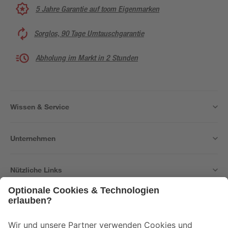
5 Jahre Garantie auf toom Eigenmarken
Sorglos, 90 Tage Umtauschgarantie
Abholung im Markt in 2 Stunden
Wissen & Service
Unternehmen
Nützliche Links
Bleib auf dem Laufenden mit unserem Newsletter
Der toom Newsletter: Keine Angebote und Aktionen mehr verpassen!