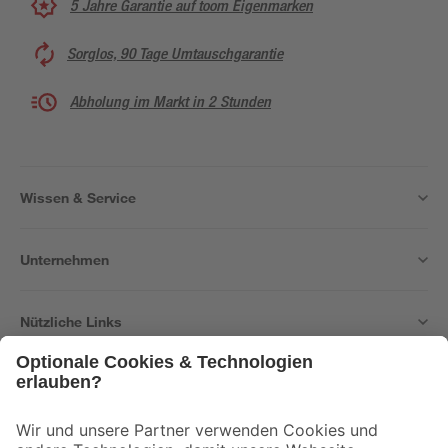
5 Jahre Garantie auf toom Eigenmarken
Sorglos, 90 Tage Umtauschgarantie
Abholung im Markt in 2 Stunden
Wissen & Service
Unternehmen
Nützliche Links
Bleib auf dem Laufenden mit unserem Newsletter
Der toom Newsletter: Keine Angebote und Aktionen mehr verpassen!