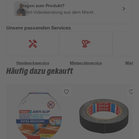
Fragen zum Produkt?
Sofort-Videoberatung aus dem Markt
Unsere passenden Services
Handwerksservice
Mietgeräteservice
Miettra
Häufig dazu gekauft