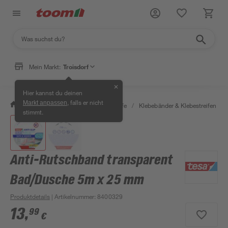
Mein Markt:
Troisdorf
✕
Hier kannst du deinen
, falls er nicht
Markt anpassen
/
Bauen & Renovieren
/
Klebstoffe
/
Klebebänder & Klebestreifen
/
stimmt.
Anti-Rutschband transparent
Bad/Dusche 5m x 25 mm
Produktdetails
| Artikelnummer
:
8400329
13
,
99
€