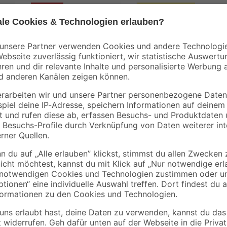
- 14 %
Mengenrabatt
Bestseller
toom
B1
0-2
Marmorkies weiß
Blumenerde torffrei
15/25 mm 25 kg
40 l
8
,
3
,
99
99
€
€
10,49 €
0,36 € / Kilogramm
0,10 € / Liter