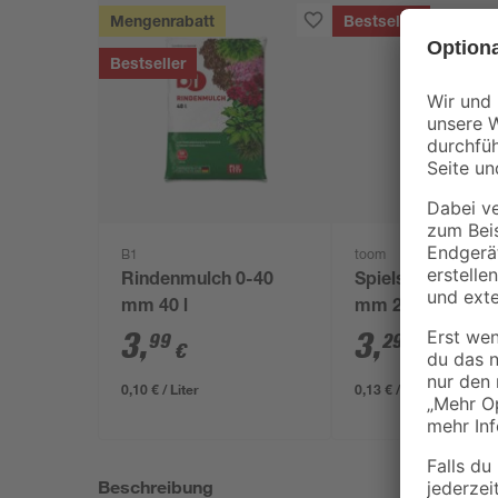
Mengenrabatt
Bestseller
Bestseller
B1
toom
Rindenmulch 0-40
Spielsand beige 
mm 40 l
mm 25 kg
3
,
3
,
99
29
€
€
0,10 € / Liter
0,13 € / Kilogramm
Beschreibung