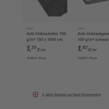
toom
toom
Anti-Unkrautvlies 100
Anti-Unkrautge
g/m² 150 x 1000 cm
100 g/m² schwar
x 500 cm
1
,
1
,
33
83
€
€
/ m²
/ m²
19,99 € / Pack
18,29 € / Pack
5 Jahre Garantie auf toom Eigenmarken