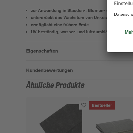
zur Anwendung in Stauden-, Blumen- und Gemüse
unterdrückt das Wachstum von Unkraut
ermöglicht eine frühere Ernte
UV-beständig, wasser- und luftdurchlässig
Eigenschaften
Kundenbewertungen
Ähnliche Produkte
Bestseller