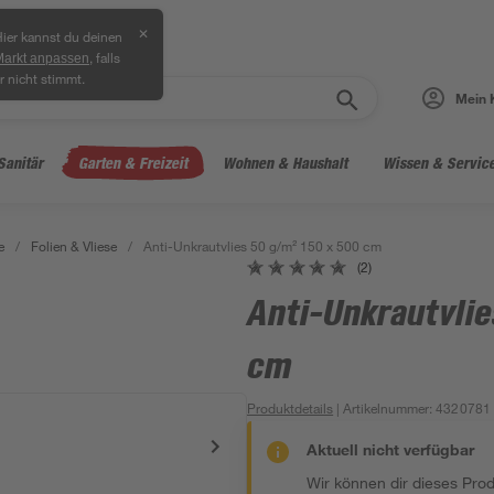
✕
ier kannst du deinen
, falls
Markt anpassen
r nicht stimmt.
Mein 
Sanitär
Garten & Freizeit
Wohnen & Haushalt
Wissen & Servic
e
/
Folien & Vliese
/
Anti-Unkrautvlies 50 g/m² 150 x 500 cm
(2)
Anti-Unkrautvlie
cm
Produktdetails
| Artikelnummer
:
4320781
Aktuell nicht verfügbar
Wir können dir dieses Produ