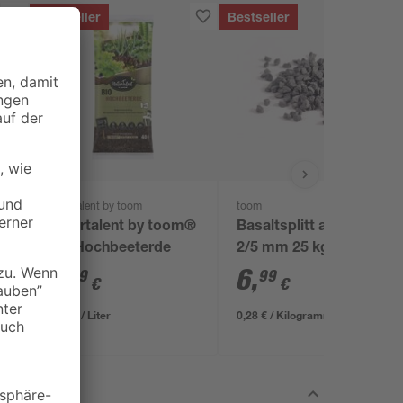
Bestseller
Bestseller
naturtalent by toom
toom
Naturtalent by toom®
Basaltsplitt anthrazit
Bio Hochbeeterde
2/5 mm 25 kg
9
,
6
,
99
99
€
€
0,25 € / Liter
0,28 € / Kilogramm