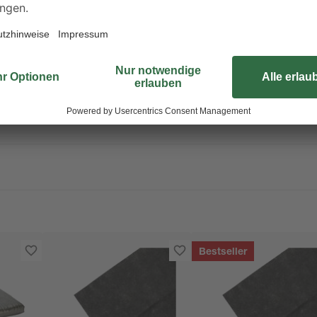
Erleichtern Sie sich die Gartenarb
beeten
toom Qualitätsmarke. Das Vlies u
Unkraut. Es ist UV beständig und w
außerdem einer früheren Ernte bei
Bestseller