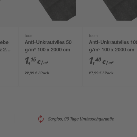
toom
toom
webe
Anti-Unkrautvlies 50
Anti-Unkrautvlies 10
z 200
g/m² 100 x 2000 cm
g/m² 100 x 2000 cm
1
,
1
,
15
40
€
€
/ m²
/ m²
22,99 € / Pack
27,99 € / Pack
Sorglos, 90 Tage Umtauschgarantie