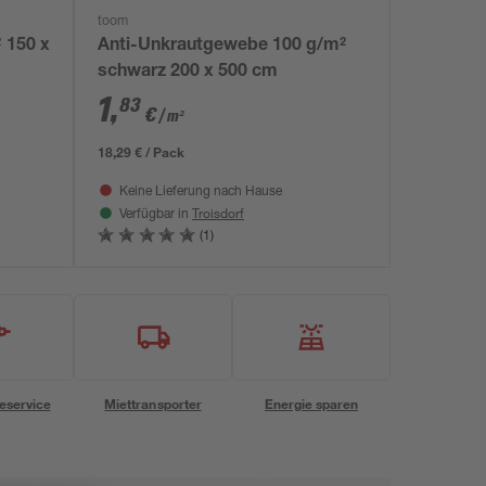
toom
 150 x
Anti-Unkrautgewebe 100 g/m²
schwarz 200 x 500 cm
1
,
83
€
/ m²
18,29 € / Pack
Keine Lieferung nach Hause
Troisdorf
Verfügbar in
(1)
eservice
Miettransporter
Energie sparen