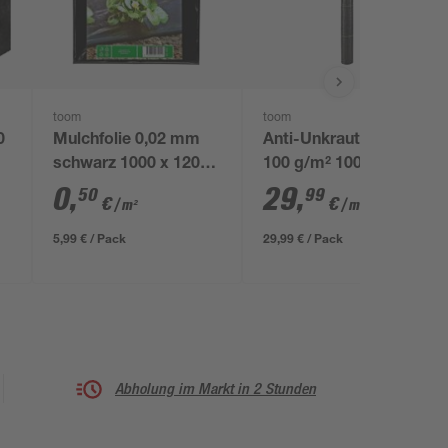
toom
toom
0
Mulchfolie 0,02 mm
Anti-Unkrautgewebe
schwarz 1000 x 120
100 g/m² 100 x 2000
cm
cm
0
,
29
,
50
99
€
€
/ m²
/ m²
5,99 € / Pack
29,99 € / Pack
Abholung im Markt in 2 Stunden