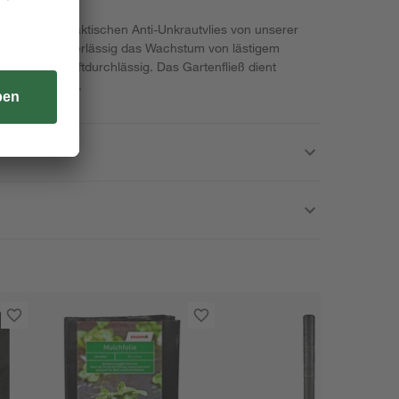
eit mit dem praktischen Anti-Unkrautvlies von unserer
nterdrückt zuverlässig das Wachstum von lästigem
asser- und luftdurchlässig. Das Gartenfließ dient
 Nutzpflanzen.