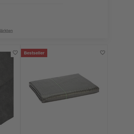
:
Märkten
Bestseller