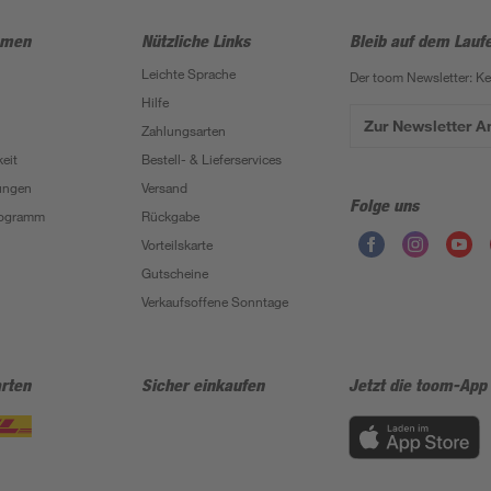
hmen
Nützliche Links
Bleib auf dem Lauf
Leichte Sprache
Der toom Newsletter: K
Hilfe
Zur Newsletter 
Zahlungsarten
eit
Bestell- & Lieferservices
ungen
Versand
Folge uns
Programm
Rückgabe
Vorteilskarte
Gutscheine
Verkaufsoffene Sonntage
rten
Sicher einkaufen
Jetzt die toom-App