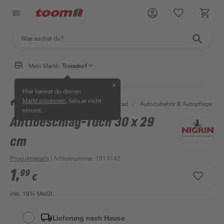
Mein Markt:
Troisdorf
✕
Hier kannst du deinen
, falls er nicht
Markt anpassen
/
Garten & Freizeit
/
Auto & Fahrrad
/
Autozubehör & Autopflege
/
stimmt.
Antibeschlag-Tuch 30 x 29
cm
Produktdetails
| Artikelnummer
:
1913142
1
,
99
€
inkl. 19% MwSt.
Lieferung nach Hause