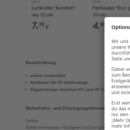
toom
toom
Lackroller 'Komfort'
Farbwalze 'Eco' g
rau 12 cm
15 cm
7
,
4
,
39
99
€
€
Beschreibung
außen verwendbar
Verdünner für YC-Antifoulings
Zugabemenge zwischen 5% und 30 %
Sicherheits- und Entsorgungshinweise
Gefahr
Gefahrenhinweise: Flüssigkeit und Dampf entzündbar. G