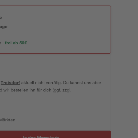
e
tage
 |
frei ab 59€
t
Troisdorf
aktuell nicht vorrätig. Du kannst uns aber
wir bestellen ihn für dich (ggf. zzgl.
 Märkten
In den Warenkorb