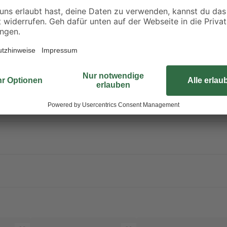
ringen in die Atemwege tödlich sein.
rpackung oder Kennzeichnungsetikett bereithalten. Darf nicht in die Hä
en fernhalten. Nicht rauchen. Schutzhandschuhe / Schutzkleidung / 
n. Bei Berührung mit der Haut [oder dem Haar]: Alle kontaminierten K
ie frische Luft bringen und für ungehinderte Atmung sorgen. Unter V
ert der Wertstoffsammlung zuführen! Größere Produktreste zur Problems