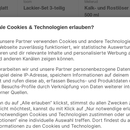
toom
Mellerud
latt
Lackier-Set 3-teilig
Kalk- und Rostlöser
500 ml
8
,
7
,
99
49
€
€
14,98 € / Liter
Beschichtungen sind in vielen Proj
Nutzung im Außenbereich musst 
hinaus ist es vielfältig in der Streic
esundheitsschädlich bei Hautkontakt oder Einatmen. Verursacht Hautr