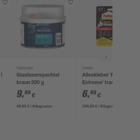
Yachtcare
Pattex
 l
Glasfaserspachtel
Alleskleber 'Repair
braun 200 g
Extreme' transparent
20 g
9
,
6
,
99
99
€
€
49,95 € / Kilogramm
349,50 € / Kilogramm