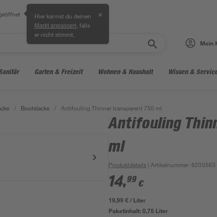
geöffnet
✕
Hier kannst du deinen
, falls
Markt anpassen
er nicht stimmt.
Mein 
Sanitär
Garten & Freizeit
Wohnen & Haushalt
Wissen & Servic
acke
/
Bootslacke
/
Antifouling Thinner transparent 750 ml
Antifouling Thin
ml
Produktdetails
| Artikelnummer
:
8200563
14
,
99
€
19,99 € / Liter
Paketinhalt:
0,75 Liter