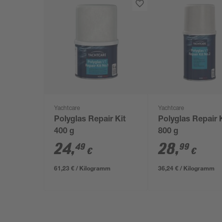
Yachtcare
Yachtcare
Polyglas Repair Kit
Polyglas Repair 
400 g
800 g
24
,
28
,
49
99
€
€
61,23 € / Kilogramm
36,24 € / Kilogramm