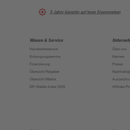
5 Jahre Garantie auf toom Eigenmarken
Wissen & Service
Unterne
Handwerksservice
Über uns
Entsorgungsservice
Karriere
Finanzierung
Presse
Übersicht Ratgeber
Nachhaltigk
Übersicht Märkte
Auszeichn
DIY-Städte-Index 2026
Affiliate-