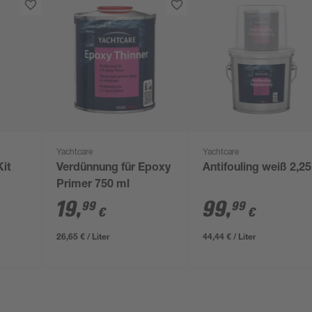
Yachtcare
Yachtcare
Kit
Verdünnung für Epoxy
Antifouling weiß 2,25
Primer 750 ml
19
,
99
,
99
99
€
€
26,65 € / Liter
44,44 € / Liter