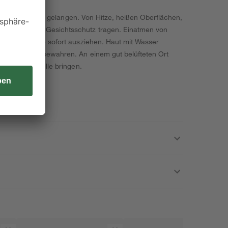
nde von Kindern gelangen. Von Hitze, heißen Oberflächen,
Augenschutz / Gesichtsschutz tragen. Einatmen von
leidungsstücke sofort ausziehen. Haut mit Wasser
erschluss aufbewahren. An einem gut belüfteten Ort
toffsammelstelle bringen.