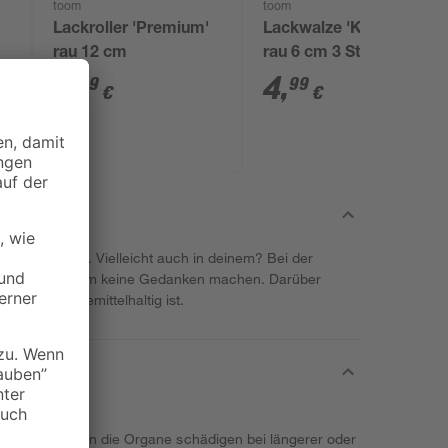
toom
toom
Lackroller 'Premium'
Lackwalze 'Komfort'
rau 12 cm
rau 6 cm 3 Stück
8
,
4
,
69
99
€
€
ekten nützlich. Vielleicht auch in deinem? Bei der
du dir außerdem keine Gedanken machen. Darüber
hart, da es lösemittelhaltig ist.
eizungen. Kann die Organe schädigen bei längerer oder