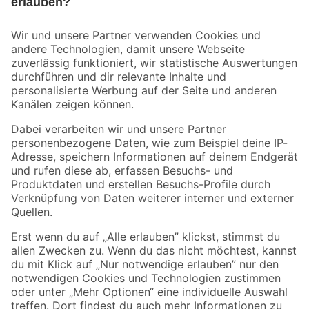
Bleib auf dem Laufenden mit unserem Newsletter
Der toom Newsletter: Keine Angebote und Aktionen mehr verpassen!
Zur Newsletter Anmeldung
Folge uns
Zahlungsarten
Versandarten
Sicher einkaufen
Jetzt die toom-App herunterladen