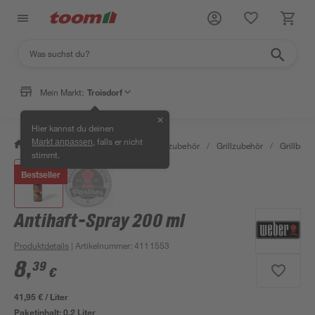
Mein Markt:
Troisdorf
✕
Hier kannst du deinen
, falls er nicht
Markt anpassen
/
Garten & Freizeit
/
Grills & Grillzubehör
/
Grillzubehör
/
Grillbürst
stimmt.
Bestseller
Antihaft-Spray 200 ml
Produktdetails
| Artikelnummer
:
4111553
8
,
39
€
41,95 € / Liter
Paketinhalt:
0,2 Liter