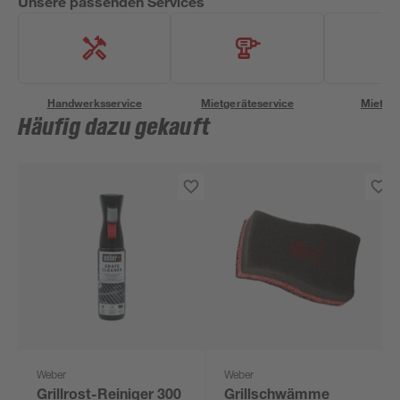
Unsere passenden Services
Handwerksservice
Mietgeräteservice
Miettra
Häufig dazu gekauft
Weber
Weber
Grillrost-Reiniger 300
Grillschwämme