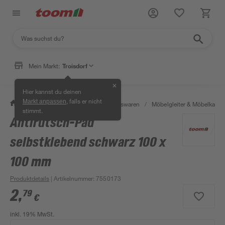
Mein Markt:
Troisdorf
✕
Hier kannst du deinen
, falls er nicht
Markt anpassen
/
Wohnen & Haushalt
/
Haushaltswaren
/
Möbelgleiter & Möbelkapp
stimmt.
Antirutsch-Pad
selbstklebend schwarz 100 x
100 mm
Produktdetails
| Artikelnummer
:
7550173
2
,
79
€
inkl. 19% MwSt.