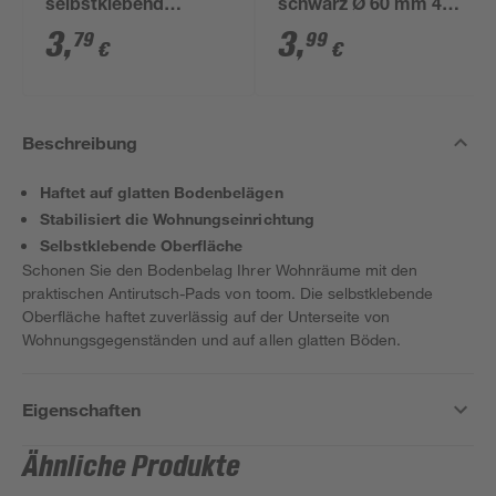
selbstklebend
schwarz Ø 60 mm 4
schwarz Ø 20 mm / 20
Stück
3
,
3
,
79
99
€
€
x 20 mm 16 Stück
Beschreibung
Haftet auf glatten Bodenbelägen
Stabilisiert die Wohnungseinrichtung
Selbstklebende Oberfläche
Schonen Sie den Bodenbelag Ihrer Wohnräume mit den
praktischen Antirutsch-Pads von toom. Die selbstklebende
Oberfläche haftet zuverlässig auf der Unterseite von
Wohnungsgegenständen und auf allen glatten Böden.
Eigenschaften
Ähnliche Produkte