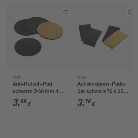
toom
toom
Anti-Rutsch-Pad
Antivibrations-Pads-
schwarz Ø 60 mm 4
Set schwarz 70 x 35
Stück
mm 4-teilig
3
,
3
,
99
79
€
€