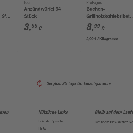
toom
ProFagus
Anzündwürfel 64
Buchen-
19'
Stück
Grillholzkohlebrikett
7 x
'Grillis' 3 kg
3
,
8
,
99
99
€
€
3,00 € / Kilogramm
Sorglos, 90 Tage Umtauschgarantie
hmen
Nützliche Links
Bleib auf dem Lauf
Leichte Sprache
Der toom Newsletter: K
Hilfe