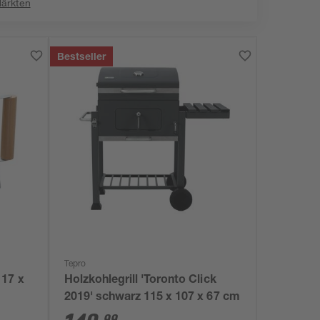
Märkten
Bestseller
Tepro
 17 x
Holzkohlegrill 'Toronto Click
2019' schwarz 115 x 107 x 67 cm
99