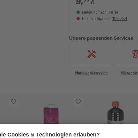
9
,
€
Lieferung nach Hause
Troisdorf
Nicht verfügbar in
Unsere passenden Services
Handwerksservice
Mietgerät