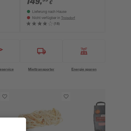
149
,
€
Lieferung nach Hause
Troisdorf
Nicht verfügbar in
(18)
eservice
Miettransporter
Energie sparen