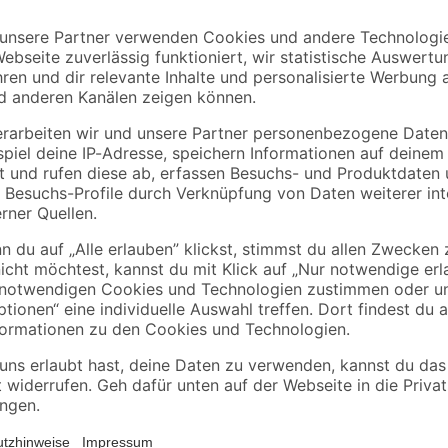
Flammenco
toom
Grill-Holzkohlebrikett
Grillanzünder 1 l
ketts
100 % FSC 3 kg
5
,
4
,
99
99
€
€
2,00 € / Kilogramm
4,99 € / Liter
Der Anzündkamin von der toom Qual
Grillvergnügen. Er eignet sich zum
Grillkohle besonders schnell entzü
Hitzeschultzschild, um Verbrennun
sehr gute Hitzeentwicklung. Das G