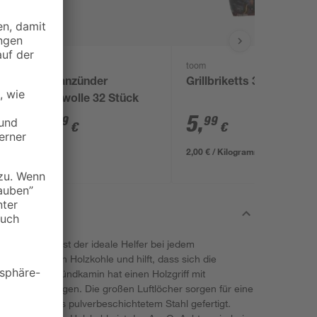
toom
toom
Grillanzünder
Grillbriketts 3 kg
Holzwolle 32 Stück
6
,
5
,
29
99
€
€
2,00 € / Kilogramm
itätsmarke ist der ideale Helfer bei jedem
 Anzünden von Holzkohle und hilft, dass sich die
ndet. Der Anzündkamin hat einen Holzgriff mit
gen vorzubeugen. Die großen Luftlöcher sorgen für eine
ehäuse ist aus pulverbeschichtetem Stahl gefertigt.