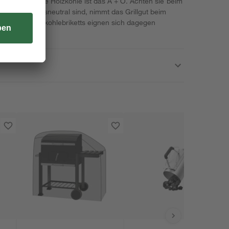
le: Die richtige Holzkohle ist das A + O. Achten sie beim
 Da sie geruchsneutral sind, nimmt das Grillgut beim
ack an. Holzkohlebriketts eignen sich dagegen
rillabende.