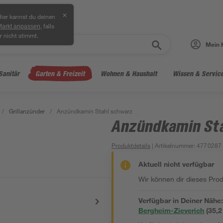
✕
ier kannst du deinen
, falls
Markt anpassen
r nicht stimmt.
Mein 
Sanitär
Garten & Freizeit
Wohnen & Haushalt
Wissen & Servic
/
Grillanzünder
/
Anzündkamin Stahl schwarz
Anzündkamin St
Produktdetails
| Artikelnummer
:
4770287
Aktuell nicht verfügbar
Wir können dir dieses Produ
Verfügbar in Deiner Nähe
Bergheim-Zieverich
(
35,2