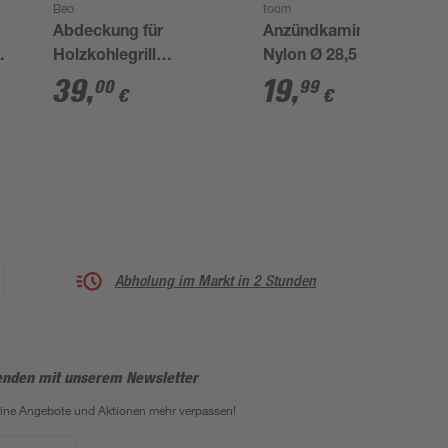
Beo
toom
Abdeckung für
Anzündkamin Stahl,
s
Holzkohlegrill
Nylon Ø 28,5 x 31 cm
schwarz 136 x 58 x
39
,
19
,
00
99
€
€
101
Abholung im Markt in 2 Stunden
enden mit unserem Newsletter
eine Angebote und Aktionen mehr verpassen!