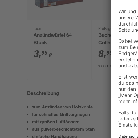
toom
ProFagus
Anzündwürfel 64
Buchen-
Stück
Grillholzkohlebri
'Grillis' 3 kg
3
,
8
,
99
99
€
€
3,00 € / Kilogramm
Beschreibung
zum Anzünden von Holzkohle
für schnelles Grillvergnügen
mit großen Luftlöchern
aus pulverbeschichtetem Stahl
einfache Handhabung