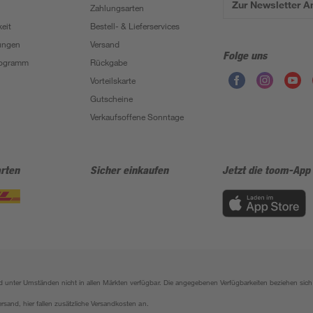
Zur Newsletter 
Zahlungsarten
eit
Bestell- & Lieferservices
ungen
Versand
Folge uns
Programm
Rückgabe
Vorteilskarte
Gutscheine
Verkaufsoffene Sonntage
rten
Sicher einkaufen
Jetzt die toom-App
sind unter Umständen nicht in allen Märkten verfügbar. Die angegebenen Verfügbarkeiten beziehen s
ersand, hier fallen zusätzliche Versandkosten an.