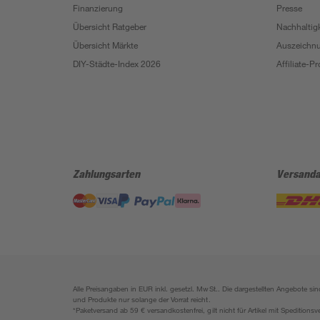
Finanzierung
Presse
Übersicht Ratgeber
Nachhaltigk
Übersicht Märkte
Auszeichn
DIY-Städte-Index 2026
Affiliate-
Zahlungsarten
Versanda
Alle Preisangaben in EUR inkl. gesetzl. MwSt.. Die dargestellten Angebote 
und Produkte nur solange der Vorrat reicht.
*Paketversand ab 59 € versandkostenfrei, gilt nicht für Artikel mit Speditionsv