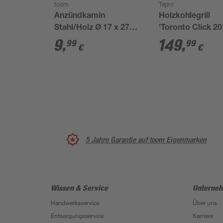
toom
Tepro
Anzündkamin
Holzkohlegrill
Stahl/Holz Ø 17 x 27
'Toronto Click 20
cm
schwarz 115 x 10
9
,
149
,
99
99
€
€
67 cm
5 Jahre Garantie auf toom Eigenmarken
Wissen & Service
Unterne
Handwerksservice
Über uns
Entsorgungsservice
Karriere