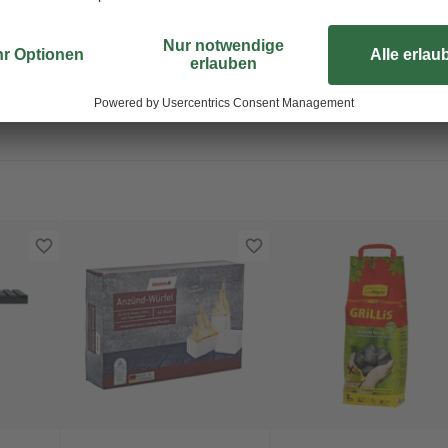
Unser Tipp zum Grillen mit Holzkoh
Kauf auf natürliche Grillanzünder.
Grillen keinen chemischen Geschm
besonders für lange, gemütliche G