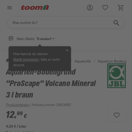
Mein Markt:
Troisdorf
✕
Hier kannst du deinen
, falls er nicht
Markt anpassen
/
Garten & Freizeit
/
Tierbedarf
/
Aquaristik
/
Aquarium Bodengrun
stimmt.
Aquarien-Bodengrund
"ProScape" Volcano Mineral
3 l braun
Produktdetails
| Artikelnummer
:
2660683
12
,
99
€
4,33 € / Liter