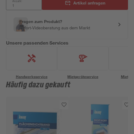
Anzahl:
Artikel anfragen
Fragen zum Produkt?
Sofort-Videoberatung aus dem Markt
Unsere passenden Services
Handwerksservice
Mietgeräteservice
Miettra
Häufig dazu gekauft