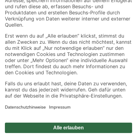
Zahlungsarten
Versandarten
Sicher einkaufen
Jetzt die toom-App herunterladen
Alle Preisangaben in EUR inkl. gesetzl. MwSt.. Die dargestellten Angebote sind unter
Umständen nicht in allen Märkten verfügbar. Die angegebenen Verfügbarkeiten beziehen
sich auf den unter "Mein Markt" ausgewählten toom Baumarkt. Alle Angebote und
Produkte nur solange der Vorrat reicht.
*Paketversand ab 59 € versandkostenfrei, gilt nicht für Artikel mit Speditionsversand, hier
fallen zusätzliche Versandkosten an.
Datenschutz
Privatsphäre
Impressum
AGB
Nutzungsbedingungen
Widerrufsrecht
Vertrag widerrufen