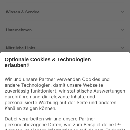
Wissen & Service
Unternehmen
Nützliche Links
Bleib auf dem Laufenden mit unserem Newsletter
Der toom Newsletter: Keine Angebote und Aktionen mehr verpassen!
Zur Newsletter Anmeldung
Folge uns