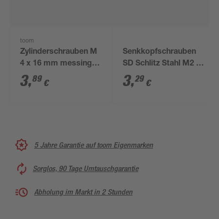
toom
Zylinderschrauben M
Senkkopfschrauben
4 x 16 mm messing
SD Schlitz Stahl M2 x
DIN 84 10 Stück
10 mm 20 Stück
3
,
3
,
89
29
€
€
5 Jahre Garantie auf toom Eigenmarken
Sorglos, 90 Tage Umtauschgarantie
Abholung im Markt in 2 Stunden