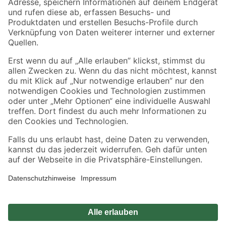
Zahlungsarten
Versandarten
Sicher einkaufen
Jetzt die toom-App herunterladen
Alle Preisangaben in EUR inkl. gesetzl. MwSt.. Die dargestellten Angebote sind unter
Umständen nicht in allen Märkten verfügbar. Die angegebenen Verfügbarkeiten beziehen
sich auf den unter "Mein Markt" ausgewählten toom Baumarkt. Alle Angebote und
Produkte nur solange der Vorrat reicht.
*Paketversand ab 59 € versandkostenfrei, gilt nicht für Artikel mit Speditionsversand, hier
fallen zusätzliche Versandkosten an.
Datenschutz
Privatsphäre
Impressum
AGB
Nutzungsbedingungen
Widerrufsrecht
Vertrag widerrufen