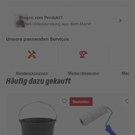
Fragen zum Produkt?
Sofort-Videoberatung aus dem Markt
Unsere passenden Services
Handwerksservice
Mietgeräteservice
Miettra
Häufig dazu gekauft
Bestseller