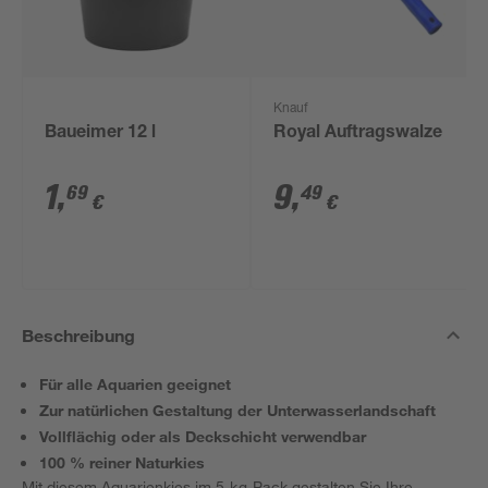
Knauf
Baueimer 12 l
Royal Auftragswalze
1
,
9
,
69
49
€
€
Beschreibung
Für alle Aquarien geeignet
Zur natürlichen Gestaltung der Unterwasserlandschaft
Vollflächig oder als Deckschicht verwendbar
100 % reiner Naturkies
Mit diesem Aquarienkies im 5-kg-Pack gestalten Sie Ihre