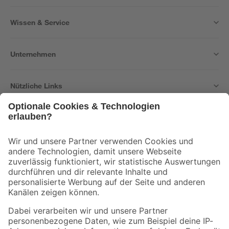
Wissen & Service
Unternehmen
Nützliche Links
Bleib auf dem Laufenden mit unserem Newsletter
Der toom Newsletter: Keine Angebote und Aktionen mehr verpassen!
Zur Newsletter Anmeldung
Folge uns