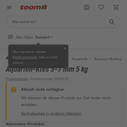
Mein Markt:
Troisdorf
✕
Hier kannst du deinen
, falls er nicht
Markt anpassen
/
Garten & Freizeit
/
Tierbedarf
/
Aquaristik
/
Aquarium Bodengrun
stimmt.
Aquarien-Kies 5-7 mm 5 kg
Produktdetails
| Artikelnummer
:
2660572
Aktuell nicht verfügbar
Wir können dir dieses Produkt zur Zeit leider nicht
anbieten.
Verfügbarkeit in anderen Märkten
Alternative Produkte