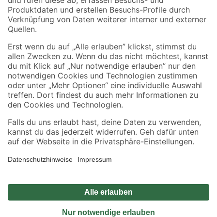
Sicher einkaufen
Jetzt die toom-App herunterladen
Alle Preisangaben in EUR inkl. gesetzl. MwSt.. Die dargestellten Angebote sind unter
Umständen nicht in allen Märkten verfügbar. Die angegebenen Verfügbarkeiten beziehen
sich auf den unter "Mein Markt" ausgewählten toom Baumarkt. Alle Angebote und
Produkte nur solange der Vorrat reicht.
*Paketversand ab 59 € versandkostenfrei, gilt nicht für Artikel mit Speditionsversand, hier
fallen zusätzliche Versandkosten an.
Datenschutz
Privatsphäre
Impressum
AGB
Nutzungsbedingungen
Widerrufsrecht
Vertrag widerrufen
Barrierefreiheit