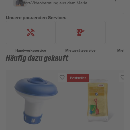
Sofort-Videoberatung aus dem Markt
Unsere passenden Services
Handwerksservice
Mietgeräteservice
Miettra
Häufig dazu gekauft
Bestseller