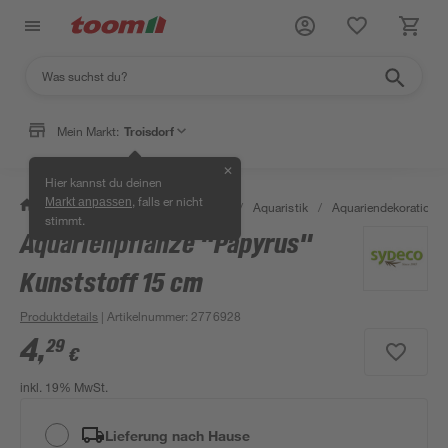
Mein Markt:
Troisdorf
✕
Hier kannst du deinen
, falls er nicht
Markt anpassen
/
Garten & Freizeit
/
Tierbedarf
/
Aquaristik
/
Aquariendekoration
stimmt.
Aquarienpflanze "Papyrus"
Kunststoff 15 cm
Produktdetails
| Artikelnummer
:
2776928
4
,
29
€
inkl. 19% MwSt.
Lieferung nach Hause