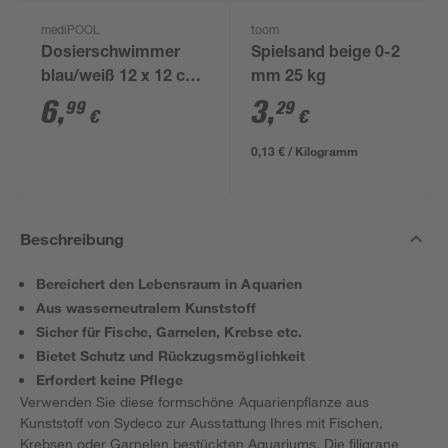
mediPOOL
toom
Dosierschwimmer
Spielsand beige 0-2
blau/weiß 12 x 12 cm,
mm 25 kg
für 20 g Tabs
6
,
3
,
99
29
€
€
0,13 € / Kilogramm
Beschreibung
Bereichert den Lebensraum in Aquarien
Aus wasserneutralem Kunststoff
Sicher für Fische, Garnelen, Krebse etc.
Bietet Schutz und Rückzugsmöglichkeit
Erfordert keine Pflege
Verwenden Sie diese formschöne Aquarienpflanze aus
Kunststoff von Sydeco zur Ausstattung Ihres mit Fischen,
Krebsen oder Garnelen bestückten Aquariums. Die filigrane