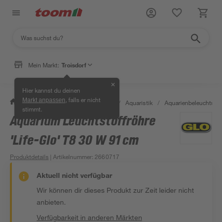
Mein Markt:
Troisdorf
✕
Hier kannst du deinen
, falls er nicht
Markt anpassen
/
Garten & Freizeit
/
Tierbedarf
/
Aquaristik
/
Aquarienbeleuchtung
stimmt.
Aquarium Leuchtstoffröhre
'Life-Glo' T8 30 W 91 cm
Produktdetails
| Artikelnummer
:
2660717
Aktuell nicht verfügbar
Wir können dir dieses Produkt zur Zeit leider nicht
anbieten.
Verfügbarkeit in anderen Märkten