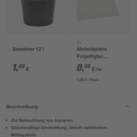
B1
Baueimer 12 l
Abdeckplane
Polyethylen
transparent 4 x 5 m
1
,
0
,
69
06
€
€
/ m²
1,29 € / Pack
Beschreibung
Zur Beleuchtung von Aquarien
Gleichmäßige Einstrahlung, ähnelt natürlichem
Mittagslicht