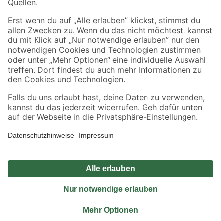
Sicher einkaufen
Jetzt die toom-App herunterladen
Alle Preisangaben in EUR inkl. gesetzl. MwSt.. Die dargestellten Angebote sind unter
Umständen nicht in allen Märkten verfügbar. Die angegebenen Verfügbarkeiten beziehen
sich auf den unter "Mein Markt" ausgewählten toom Baumarkt. Alle Angebote und
Produkte nur solange der Vorrat reicht.
*Paketversand ab 59 € versandkostenfrei, gilt nicht für Artikel mit Speditionsversand, hier
fallen zusätzliche Versandkosten an.
Datenschutz
Privatsphäre
Impressum
AGB
Nutzungsbedingungen
Widerrufsrecht
Vertrag widerrufen
Barrierefreiheit
© 2026 toom Baumarkt GmbH