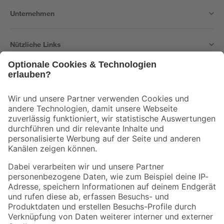
Unternehmen
Nützliche Links
Bleib auf dem Laufenden mit unserem Newsletter
Der toom Newsletter: Keine Angebote und Aktionen mehr verpassen!
Zur Newsletter Anmeldung
Folge uns
Zahlungsarten
Versandarten