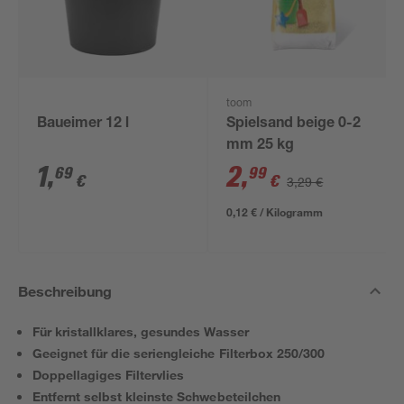
toom
Baueimer 12 l
Spielsand beige 0-2
mm 25 kg
1
,
2
,
69
99
€
€
3,29 €
0,12 € / Kilogramm
Beschreibung
Für kristallklares, gesundes Wasser
Geeignet für die seriengleiche Filterbox 250/300
Doppellagiges Filtervlies
Entfernt selbst kleinste Schwebeteilchen