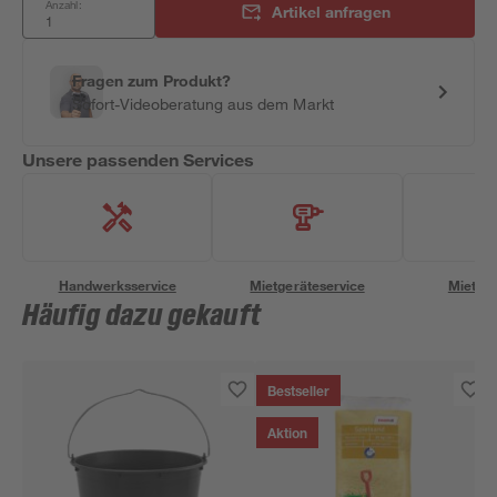
Anzahl:
Artikel anfragen
Fragen zum Produkt?
Sofort-Videoberatung aus dem Markt
Unsere passenden Services
Handwerksservice
Mietgeräteservice
Miettra
Häufig dazu gekauft
Bestseller
Aktion