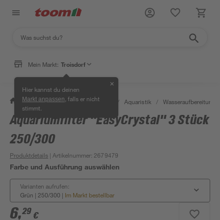
Mein Markt:
Troisdorf
✕
Hier kannst du deinen
, falls er nicht
Markt anpassen
/
Garten & Freizeit
/
Tierbedarf
/
Aquaristik
/
Wasseraufbereitung
stimmt.
Aquariumfilter "EasyCrystal" 3 Stück
250/300
Produktdetails
| Artikelnummer
:
2679479
Farbe und Ausführung auswählen
Varianten aufrufen:
Grün | 250/300
|
Im Markt bestellbar
6
,
29
€