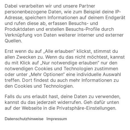
Zahlungsarten
Versandarten
Sicher einkaufen
Jetzt die toom-App herunterladen
Alle Preisangaben in EUR inkl. gesetzl. MwSt.. Die dargestellten Angebote sind unter
Umständen nicht in allen Märkten verfügbar. Die angegebenen Verfügbarkeiten beziehen
sich auf den unter "Mein Markt" ausgewählten toom Baumarkt. Alle Angebote und
Produkte nur solange der Vorrat reicht.
*Paketversand ab 59 € versandkostenfrei, gilt nicht für Artikel mit Speditionsversand, hier
fallen zusätzliche Versandkosten an.