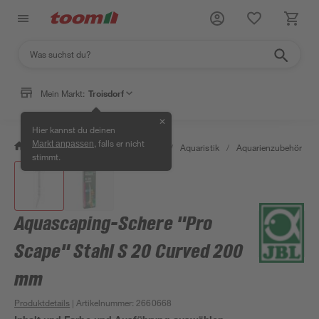
Mein Markt:
Troisdorf
✕
Hier kannst du deinen
, falls er nicht
Markt anpassen
/
Garten & Freizeit
/
Tierbedarf
/
Aquaristik
/
Aquarienzubehör
/
stimmt.
Aquascaping-Schere "Pro
Scape" Stahl S 20 Curved 200
mm
Produktdetails
| Artikelnummer
:
2660668