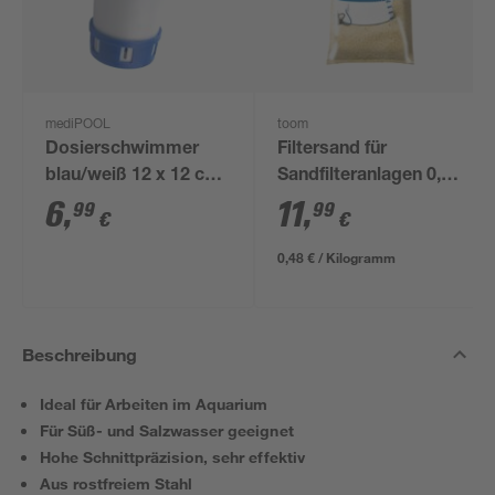
mediPOOL
toom
Dosierschwimmer
Filtersand für
blau/weiß 12 x 12 cm,
Sandfilteranlagen 0,7-
für 20 g Tabs
1,2 mm 25 kg
6
,
11
,
99
99
€
€
0,48 € / Kilogramm
Beschreibung
Ideal für Arbeiten im Aquarium
Für Süß- und Salzwasser geeignet
Hohe Schnittpräzision, sehr effektiv
Aus rostfreiem Stahl