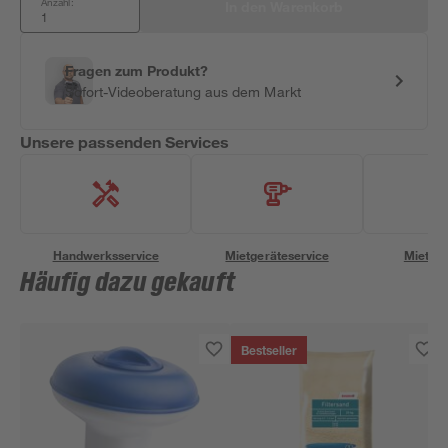
Anzahl:
In den Warenkorb
Fragen zum Produkt?
Sofort-Videoberatung aus dem Markt
Unsere passenden Services
Handwerksservice
Mietgeräteservice
Miettra
Häufig dazu gekauft
Bestseller