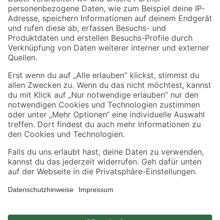
Zahlungsarten
Versandarten
Sicher einkaufen
Jetzt die toom-App herunterladen
Alle Preisangaben in EUR inkl. gesetzl. MwSt.. Die dargestellten Angebote sind unter
Umständen nicht in allen Märkten verfügbar. Die angegebenen Verfügbarkeiten beziehen
sich auf den unter "Mein Markt" ausgewählten toom Baumarkt. Alle Angebote und
Produkte nur solange der Vorrat reicht.
*Paketversand ab 59 € versandkostenfrei, gilt nicht für Artikel mit Speditionsversand, hier
fallen zusätzliche Versandkosten an.