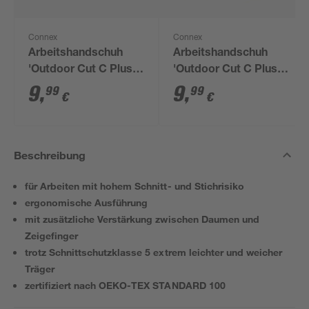
Connex
Connex
Arbeitshandschuh
Arbeitshandschuh
'Outdoor Cut C Plus'
'Outdoor Cut C Plus'
gelb/schwarz Größe
gelb/schwarz Größe
9
,
9
,
99
99
€
€
9/L
10/XL
Beschreibung
für Arbeiten mit hohem Schnitt- und Stichrisiko
ergonomische Ausführung
mit zusätzliche Verstärkung zwischen Daumen und
Zeigefinger
trotz Schnittschutzklasse 5 extrem leichter und weicher
Träger
zertifiziert nach OEKO-TEX STANDARD 100