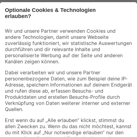
Bleib auf dem Laufenden mit unserem Newsletter
Der toom Newsletter: Keine Angebote und Aktionen mehr verpassen!
Zur Newsletter Anmeldung
Folge uns
Zahlungsarten
Versandarten
Sicher einkaufen
Jetzt die toom-App herunterladen