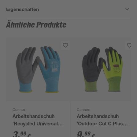
Eigenschaften
Ähnliche Produkte
Connex
Connex
Arbeitshandschuh
Arbeitshandschuh
'Recycled Universal'
'Outdoor Cut C Plus'
blau/grau Größe
gelb/schwarz Größe
3
,
9
,
99
99
€
€