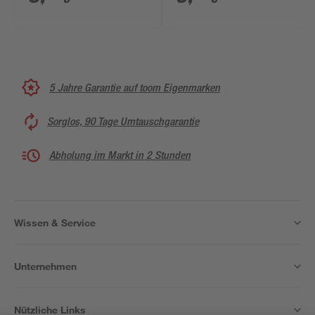
10/XL
9/L
5 Jahre Garantie auf toom Eigenmarken
Sorglos, 90 Tage Umtauschgarantie
Abholung im Markt in 2 Stunden
Wissen & Service
Unternehmen
Nützliche Links