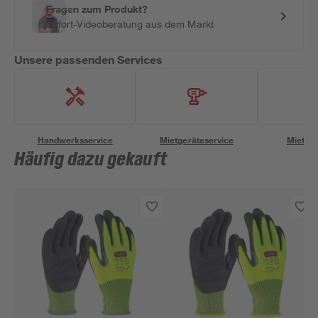
Fragen zum Produkt?
Sofort-Videoberatung aus dem Markt
Unsere passenden Services
Handwerksservice
Mietgeräteservice
Miettra
Häufig dazu gekauft