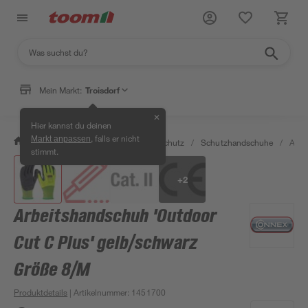
Mein Markt:
Troisdorf
✕
Hier kannst du deinen
, falls er nicht
Markt anpassen
/
Bauen & Renovieren
/
Arbeitsschutz
/
Schutzhandschuhe
/
Arbe
stimmt.
+
2
Arbeitshandschuh 'Outdoor
Cut C Plus' gelb/schwarz
Größe 8/M
Produktdetails
| Artikelnummer
:
1451700