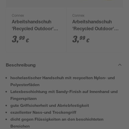
Connex
Connex
Arbeitshandschuh
Arbeitshandschuh
'Recycled Outdoor'
'Recycled Outdoor'
grün/weiß/grau Größe
grün/weiß/grau Größe
3
,
3
,
99
99
€
€
9/L
10/XL
Beschreibung
hochelastischer Handschuh mit recycelten Nylon- und
Polyesterfäden
Latexbeschichtung mit Sandy-Finish auf Innenhand und
Fingerspitzen
gute Griffsicherheit und Abriebfestigkeit
exzellenter Nass-und Trockengriff
dicht gegen Flüssigkeiten an den beschichteten
Bereichen