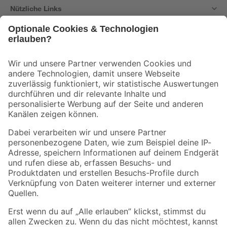
Nützliche Links
Bleib auf dem Laufenden mit unserem Newsletter
Der toom Newsletter: Keine Angebote und Aktionen mehr verpassen!
Zur Newsletter Anmeldung
Folge uns
Zahlungsarten
Versandarten
Sicher einkaufen