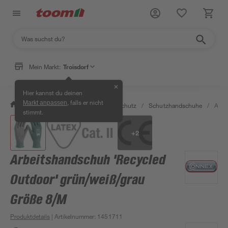
Mein Markt:
Troisdorf
✕
Hier kannst du deinen
, falls er nicht
Markt anpassen
/
Bauen & Renovieren
/
Arbeitsschutz
/
Schutzhandschuhe
/
Arbe
stimmt.
+
2
Arbeitshandschuh 'Recycled
Outdoor' grün/weiß/grau
Größe 8/M
Produktdetails
| Artikelnummer
:
1451711