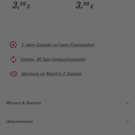
grün/weiß/grau Größe
blau/grau Größe
3
,
3
,
99
99
€
€
9/L
10/XL
5 Jahre Garantie auf toom Eigenmarken
Sorglos, 90 Tage Umtauschgarantie
Abholung im Markt in 2 Stunden
Wissen & Service
Unternehmen