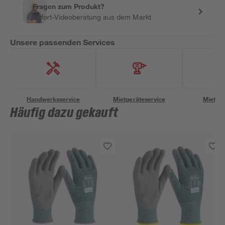
Fragen zum Produkt?
Sofort-Videoberatung aus dem Markt
Unsere passenden Services
Handwerksservice
Mietgeräteservice
Miettra
Häufig dazu gekauft