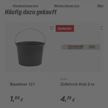
Handwerksservice
Mietgeräteservice
Miettra
Häufig dazu gekauft
Bestseller
toom
Baueimer 12 l
Zollstock Holz 2 m
1
,
4
,
69
29
€
€