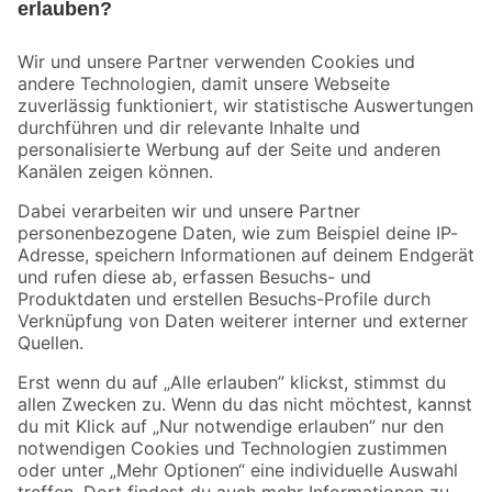
Bleib auf dem Laufenden mit unserem Newsletter
Der toom Newsletter: Keine Angebote und Aktionen mehr verpassen!
Zur Newsletter Anmeldung
Folge uns
Zahlungsarten
Versandarten
Sicher einkaufen
Jetzt die toom-App herunterladen