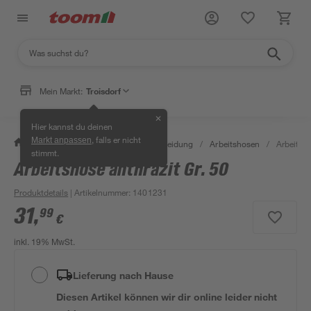
Mein Markt:
Troisdorf
✕
Hier kannst du deinen
, falls er nicht
Markt anpassen
/
Bauen & Renovieren
/
Arbeitskleidung
/
Arbeitshosen
/
Arbeitsho
stimmt.
Arbeitshose anthrazit Gr. 50
Produktdetails
| Artikelnummer
:
1401231
31
,
99
€
inkl. 19% MwSt.
Lieferung nach Hause
Diesen Artikel können wir dir online leider nicht