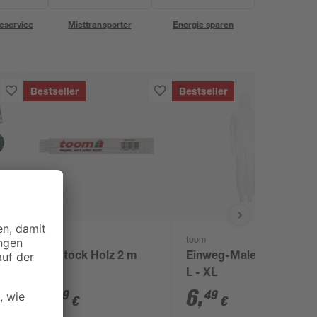
eservice
Miettransporter
Energie sparen
Bestseller
Bestseller
toom
toom
r
Zollstock Holz 2 m
Einweg-Maler-Overall,
L - XL
4
,
6
,
29
49
€
€