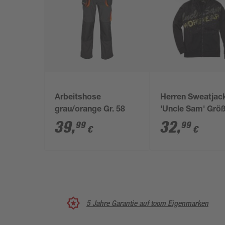
Arbeitshose
Herren Sweatjac
grau/orange Gr. 58
'Uncle Sam' Grö
anthrazit/schwar
39
,
32
,
99
99
€
€
5 Jahre Garantie auf toom Eigenmarken