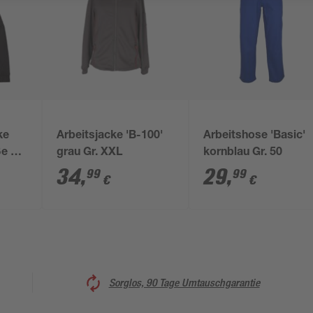
ke
Arbeitsjacke 'B-100'
Arbeitshose 'Basic'
ße M
grau Gr. XXL
kornblau Gr. 50
z
34
,
29
,
99
99
€
€
Sorglos, 90 Tage Umtauschgarantie