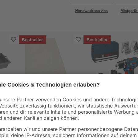
Handwerksservice
Mietgerät
Bestseller
Bestseller
B1
Bosch
stoff
Abdeckplane
Akku-Bohrschraube
Polyethylen
'GSR 12V-15
transparent 4 x 5 m
Professional' mit 2
0
,
119
,
06
99
€
€
/ m²
Akkus, Tasche und