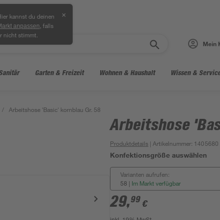
✕
ier kannst du deinen
, falls
Markt anpassen
r nicht stimmt.
Mein 
Sanitär
Garten & Freizeit
Wohnen & Haushalt
Wissen & Servic
/
Arbeitshose 'Basic' kornblau Gr. 58
Arbeitshose 'Bas
Produktdetails
| Artikelnummer
:
1405680
Konfektionsgröße auswählen
Varianten aufrufen:
58
|
Im Markt verfügbar
29
,
99
€