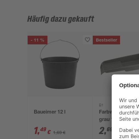
Häufig dazu gekauft
- 11 %
Bestseller
B1
Baueimer 12 l
Farbwanne Kunst
grau 15 x 32 cm
1
,
2
,
49
69
€
€
1,69 €