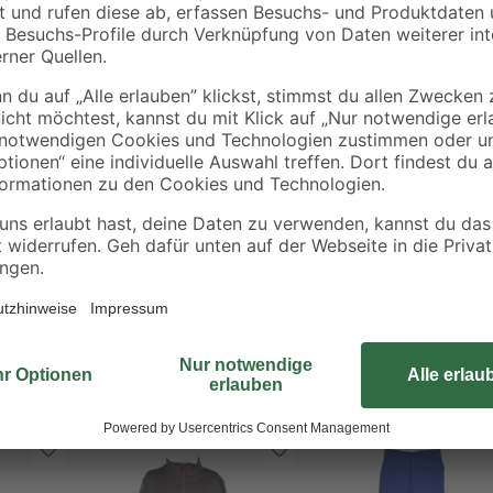
Zubehörset
1,29 € / Pack
Die Arbeitshose Basic in klassische
einsetzen. Die Hose überzeugt mi
spricht für uneingeschränkte Bew
Außerdem punktet die Baumwollhos
Zollstock, Stifte oder Schraubenzi