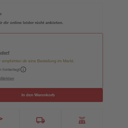
e
 dir online leider nicht anbieten.
sdorf
 empfehlen dir eine Bestellung im Markt.
h hinterlegt
 Märkten
In den Warenkorb