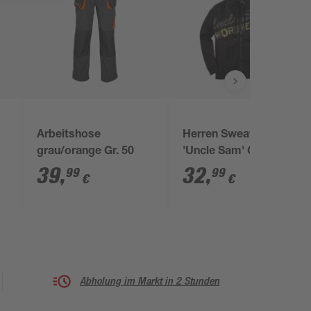
Arbeitshose
Herren Sweatjacke
grau/orange Gr. 50
'Uncle Sam' Größe L
anthrazit/schwarz
39
,
32
,
99
99
€
€
Abholung im Markt in 2 Stunden