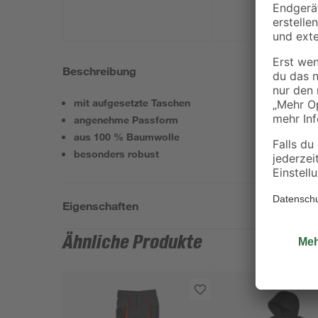
Beschreibung
mit aufgesetzte Taschen
angenehme Passform
aus 100 % Baumwolle
besonders robust
Eigenschaften
Ähnliche Produkte