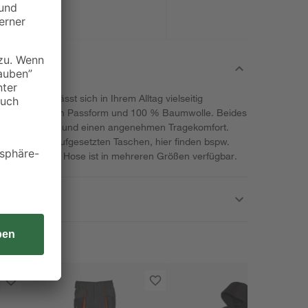
m Kornblau lässt sich in Ihrem Alltag vielseitig
t einer lockeren Passform und 100 % Baumwolle. Beides
egungsfreiheit und einen angenehmen Tragekomfort.
e mit zwei aufgesetzten Taschen, hier finden bspw.
eher Platz. Die Hose ist in mehreren Größen verfügbar.