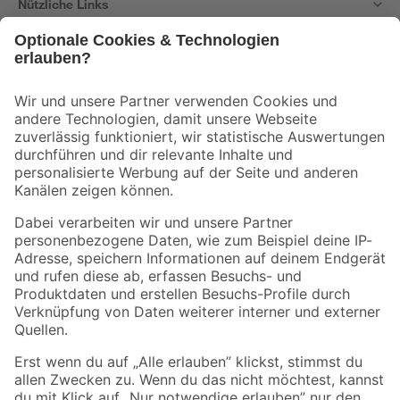
Nützliche Links
Bleib auf dem Laufenden mit unserem Newsletter
Der toom Newsletter: Keine Angebote und Aktionen mehr verpassen!
Zur Newsletter Anmeldung
Folge uns
Zahlungsarten
Versandarten
Sicher einkaufen