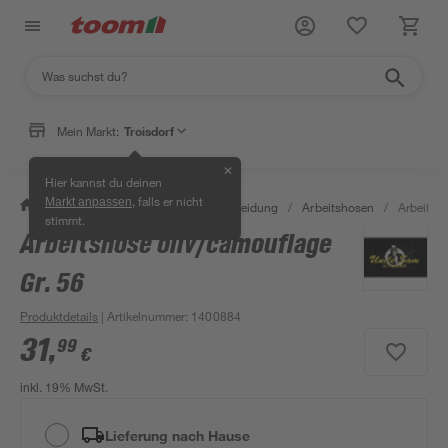
Mein Markt:
Troisdorf
✕
Hier kannst du deinen
, falls er nicht
Markt anpassen
/
Bauen & Renovieren
/
Arbeitskleidung
/
Arbeitshosen
/
Arbeitsho
stimmt.
Arbeitshose oliv/camouflage
Gr. 56
Produktdetails
| Artikelnummer
:
1400884
31
,
99
€
inkl. 19% MwSt.
Lieferung nach Hause