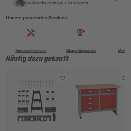
Sofort-Videoberatung aus dem Markt
Unsere passenden Services
Handwerksservice
Mietgeräteservice
Miettra
Häufig dazu gekauft