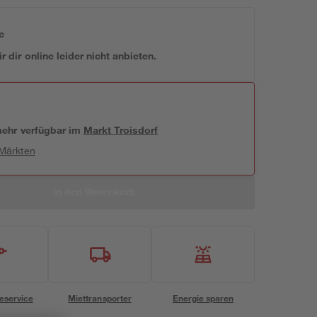
e
 dir online leider nicht anbieten.
 mehr verfügbar
im
Markt
Troisdorf
 Märkten
In den Warenkorb
eservice
Miettransporter
Energie sparen