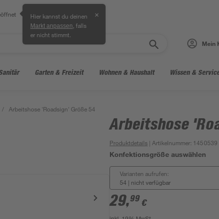
öffnet
✕
Hier kannst du deinen
, falls
Markt anpassen
er nicht stimmt.
Mein 
Sanitär
Garten & Freizeit
Wohnen & Haushalt
Wissen & Servic
/
Arbeitshose 'Roadsign' Größe 54
Arbeitshose 'Ro
Produktdetails
| Artikelnummer
:
1450539
Konfektionsgröße auswählen
Varianten aufrufen:
54
|
nicht verfügbar
29
,
99
€