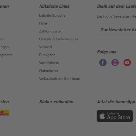
hmen
Nützliche Links
Bleib auf dem Lauf
Leichte Sprache
Der toom Newsletter: K
Hilfe
Zur Newsletter 
Zahlungsarten
eit
Bestell- & Lieferservices
ungen
Versand
Folge uns
Programm
Rückgabe
Vorteilskarte
Gutscheine
Verkaufsoffene Sonntage
rten
Sicher einkaufen
Jetzt die toom-App