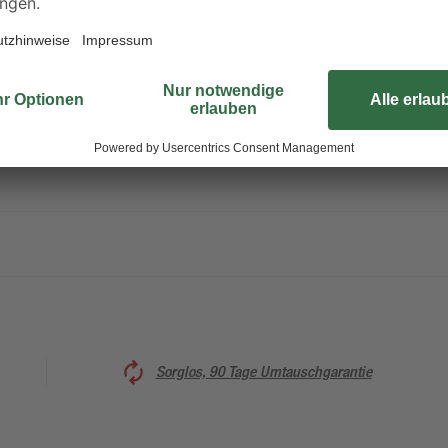
rschluss, Schenkeltasche und Zollstocktasche
Sorglos, 90 Tage Umtauschgarantie