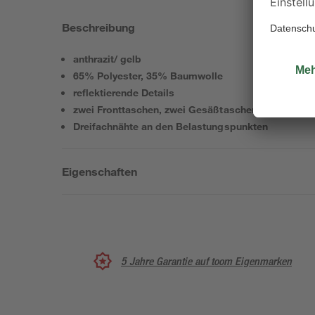
Beschreibung
anthrazit/ gelb
65% Polyester, 35% Baumwolle
reflektierende Details
zwei Fronttaschen, zwei Gesäßtaschen mit Klettve
Dreifachnähte an den Belastungspunkten
Eigenschaften
5 Jahre Garantie auf toom Eigenmarken