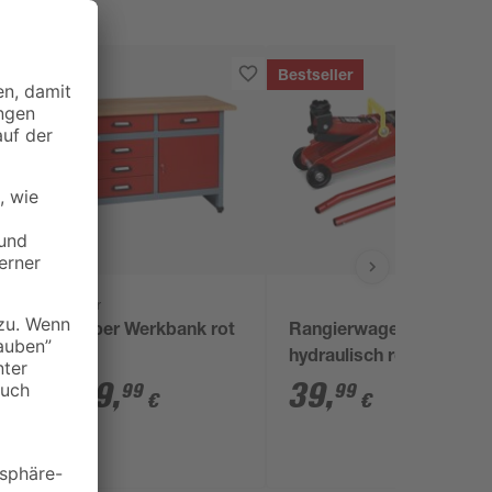
Bestseller
Küpper
en
Küpper Werkbank rot
Rangierwagenheber
hydraulisch rot 2 t
279
,
39
,
99
99
€
€