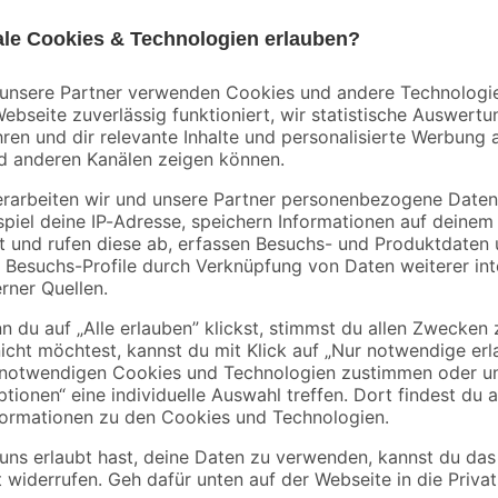
Bestseller
Sonax
-
Gummiauflage für
Felgenreiniger 'Felg
ig
Wagenheber Ø 38/65
Beast' 1 l
mm
8
,
15
,
99
99
€
€
15,99 € / Liter