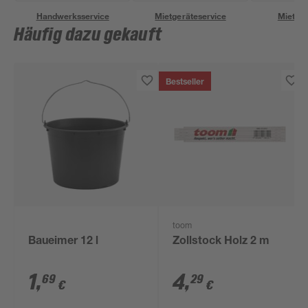
Handwerksservice
Mietgeräteservice
Miettra
Häufig dazu gekauft
Bestseller
toom
Baueimer 12 l
Zollstock Holz 2 m
1
,
4
,
69
29
€
€