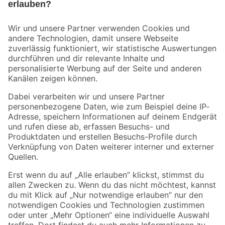
Bleib auf dem Laufenden mit unserem Newsletter
Der toom Newsletter: Keine Angebote und Aktionen mehr verpassen!
Zur Newsletter Anmeldung
Folge uns
Zahlungsarten
Versandarten
Sicher einkaufen
Jetzt die toom-App herunterladen