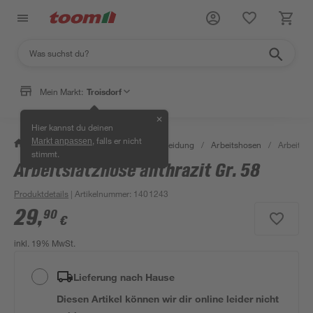
Mein Markt:
Troisdorf
✕
Hier kannst du deinen
, falls er nicht
Markt anpassen
/
Bauen & Renovieren
/
Arbeitskleidung
/
Arbeitshosen
/
Arbeitsla
stimmt.
Arbeitslatzhose anthrazit Gr. 58
Produktdetails
| Artikelnummer
:
1401243
29
,
90
€
inkl. 19% MwSt.
Lieferung nach Hause
Diesen Artikel können wir dir online leider nicht