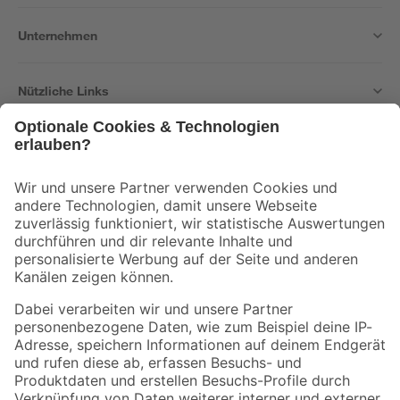
Unternehmen
Nützliche Links
Bleib auf dem Laufenden mit unserem Newsletter
Der toom Newsletter: Keine Angebote und Aktionen mehr verpassen!
Zur Newsletter Anmeldung
Folge uns
Zahlungsarten
Versandarten