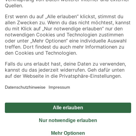
Sicher einkaufen
Jetzt die toom-App herunterladen
Alle Preisangaben in EUR inkl. gesetzl. MwSt.. Die dargestellten Angebote sind unter
Umständen nicht in allen Märkten verfügbar. Die angegebenen Verfügbarkeiten beziehen
sich auf den unter "Mein Markt" ausgewählten toom Baumarkt. Alle Angebote und
Produkte nur solange der Vorrat reicht.
*Paketversand ab 59 € versandkostenfrei, gilt nicht für Artikel mit Speditionsversand, hier
fallen zusätzliche Versandkosten an.
Datenschutz
Privatsphäre
Impressum
AGB
Nutzungsbedingungen
Widerrufsrecht
Vertrag widerrufen
Barrierefreiheit
© 2026 toom Baumarkt GmbH