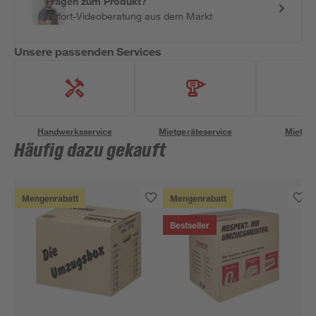
Fragen zum Produkt?
Sofort-Videoberatung aus dem Markt
Unsere passenden Services
Handwerksservice
Mietgeräteservice
Miettra
Häufig dazu gekauft
Mengenrabatt
Mengenrabatt
Bestseller