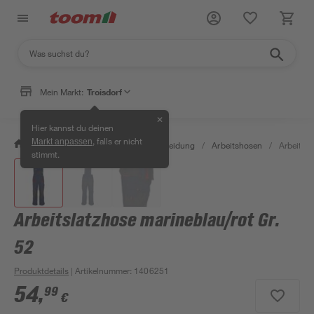
Mein Markt:
Troisdorf
✕
Hier kannst du deinen
, falls er nicht
Markt anpassen
/
Bauen & Renovieren
/
Arbeitskleidung
/
Arbeitshosen
/
Arbeitsla
stimmt.
Arbeitslatzhose marineblau/rot Gr.
52
Produktdetails
| Artikelnummer
:
1406251
54
,
99
€