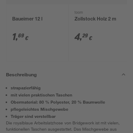
toom
Baueimer 12 l
Zollstock Holz 2 m
1
,
4
,
69
29
€
€
Beschreibung
strapazierfähig
mit vielen praktischen Taschen
Obermaterial: 80 % Polyester, 20 % Baumwolle
pflegeleichtes Mischgewebe
Träger sind verstellbar
Die royalblaue Arbeitslatzhose von Bridgework ist mit vielen,
funktionellen Taschen ausgestattet. Das Mischgewebe aus