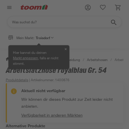
Mein Markt:
Troisdorf
✕
Hier kannst du deinen
, falls er nicht
Markt anpassen
/
Bauen & Renovieren
/
Arbeitskleidung
/
Arbeitshosen
/
Arbeitsla
stimmt.
Arbeitslatzhose royalblau Gr. 54
Produktdetails
| Artikelnummer
:
1400876
Aktuell nicht verfügbar
Wir können dir dieses Produkt zur Zeit leider nicht
anbieten.
Verfügbarkeit in anderen Märkten
Alternative Produkte