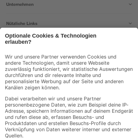
Unternehmen
Nützliche Links
Bleib auf dem Laufenden mit unserem Newsletter
Der toom Newsletter: Keine Angebote und Aktionen mehr verpassen!
Zur Newsletter Anmeldung
Folge uns
Zahlungsarten
Versandarten