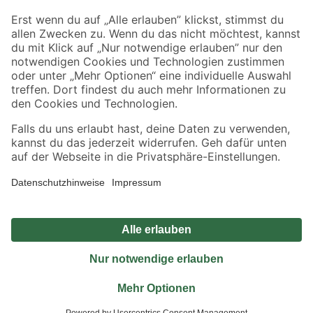
Sicher einkaufen
Jetzt die toom-App herunterladen
Alle Preisangaben in EUR inkl. gesetzl. MwSt.. Die dargestellten Angebote sind unter
Umständen nicht in allen Märkten verfügbar. Die angegebenen Verfügbarkeiten beziehen
sich auf den unter "Mein Markt" ausgewählten toom Baumarkt. Alle Angebote und
Produkte nur solange der Vorrat reicht.
*Paketversand ab 59 € versandkostenfrei, gilt nicht für Artikel mit Speditionsversand, hier
fallen zusätzliche Versandkosten an.
Datenschutz
Privatsphäre
Impressum
AGB
Nutzungsbedingungen
Widerrufsrecht
Vertrag widerrufen
Barrierefreiheit
© 2026 toom Baumarkt GmbH