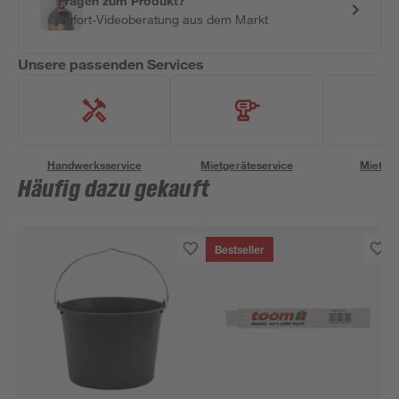
Fragen zum Produkt?
Sofort-Videoberatung aus dem Markt
Unsere passenden Services
Handwerksservice
Mietgeräteservice
Miettra
Häufig dazu gekauft
Bestseller