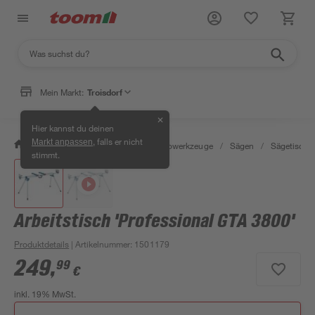
Mein Markt:
Troisdorf
✕
Hier kannst du deinen
, falls er nicht
Markt anpassen
/
Werkstatt & Maschinen
/
Elektrowerkzeuge
/
Sägen
/
Sägetische
stimmt.
Arbeitstisch 'Professional GTA 3800'
Produktdetails
| Artikelnummer
:
1501179
249
,
99
€
inkl. 19% MwSt.