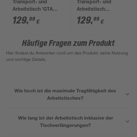
Transport- und
Transport- und
Arbeitstisch 'GTA
Arbeitstisch
2600' robuste
'Professional GTA
129
,
129
,
99
99
€
€
Stahlkonstruktion
600'
Häufige Fragen zum Produkt
Hier findest du Antworten rund um das Produkt, seine Nutzung
und wichtige Details.
Wie hoch ist die maximale Tragfähigkeit des
Arbeitstisches?
Wie lang ist der Arbeitstisch inklusive der
Tischverlängerungen?