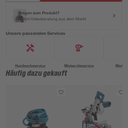
Fragen zum Produkt?
Sofort-Videoberatung aus dem Markt
Unsere passenden Services
Handwerksservice
Mietgeräteservice
Miettra
Häufig dazu gekauft