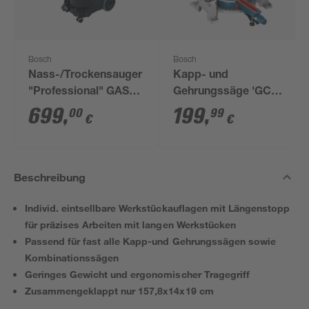
Bosch
Bosch
Nass-/Trockensauger
Kapp- und
"Professional" GAS
Gehrungssäge 'GCM
35 M AFC
80 SJ Professional'
699
,
199
,
00
99
€
€
Professional
1400 W
Beschreibung
Individ. eintsellbare Werkstückauflagen mit Längenstopp
für präzises Arbeiten mit langen Werkstücken
Passend für fast alle Kapp-und Gehrungssägen sowie
Kombinationssägen
Geringes Gewicht und ergonomischer Tragegriff
Zusammengeklappt nur 157,8x14x19 cm