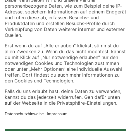
Zahlungsarten
Versandarten
Sicher einkaufen
Jetzt die toom-App herunterladen
Alle Preisangaben in EUR inkl. gesetzl. MwSt.. Die dargestellten Angebote sind unter
Umständen nicht in allen Märkten verfügbar. Die angegebenen Verfügbarkeiten beziehen
sich auf den unter "Mein Markt" ausgewählten toom Baumarkt. Alle Angebote und
Produkte nur solange der Vorrat reicht.
*Paketversand ab 59 € versandkostenfrei, gilt nicht für Artikel mit Speditionsversand, hier
fallen zusätzliche Versandkosten an.