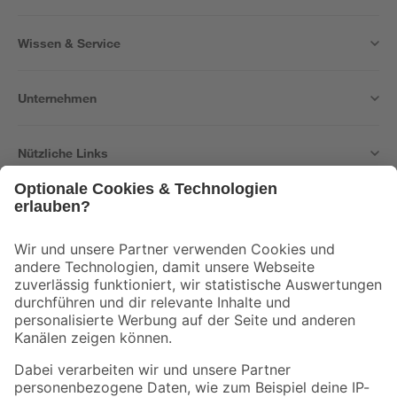
Wissen & Service
Unternehmen
Nützliche Links
Bleib auf dem Laufenden mit unserem Newsletter
Der toom Newsletter: Keine Angebote und Aktionen mehr verpassen!
Zur Newsletter Anmeldung
Folge uns