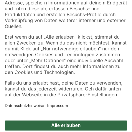
Zahlungsarten
Versandarten
Sicher einkaufen
Jetzt die toom-App herunterladen
Alle Preisangaben in EUR inkl. gesetzl. MwSt.. Die dargestellten Angebote sind unter
Umständen nicht in allen Märkten verfügbar. Die angegebenen Verfügbarkeiten beziehen
sich auf den unter "Mein Markt" ausgewählten toom Baumarkt. Alle Angebote und
Produkte nur solange der Vorrat reicht.
*Paketversand ab 59 € versandkostenfrei, gilt nicht für Artikel mit Speditionsversand, hier
fallen zusätzliche Versandkosten an.
Datenschutz
Privatsphäre
Impressum
AGB
Nutzungsbedingungen
Widerrufsrecht
Vertrag widerrufen