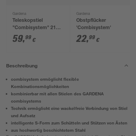
Gardena
Gardena
Teleskopstiel
Obstpflücker
"Combisystem" 210 -
'Combisystem'
390 cm
59
,
22
,
99
99
€
€
Beschreibung
combisystem ermöglicht flexible
Kombinationsmöglichkeiten
kombinierbar mit allen Stielen des GARDENA
combisystems
Technik ermöglicht eine wackelfreie Verbindung von Stiel
und Aufsatz
intelligente S-Form zum Schütteln und Stützen von Ästen
aus hochwertig beschichtetem Stahl