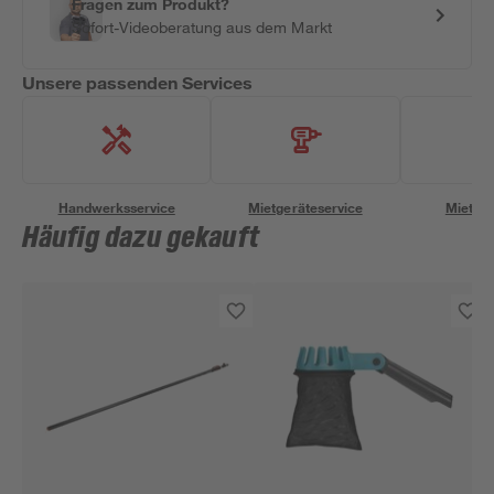
Fragen zum Produkt?
Sofort-Videoberatung aus dem Markt
Unsere passenden Services
Handwerksservice
Mietgeräteservice
Miettra
Häufig dazu gekauft