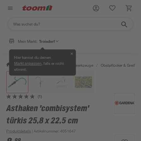
Mein Markt:
Troisdorf
✕
Hier kannst du deinen
, falls er nicht
Markt anpassen
/
Garten & Freizeit
/
Gartenhandwerkzeuge
/
Obstpflücker & Greifza
stimmt.
(1)
Asthaken 'combisystem'
türkis 25,8 x 22,5 cm
Produktdetails
| Artikelnummer
:
4051647
99