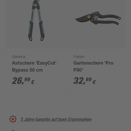
Gardena
Fiskars
Astschere 'EasyCut'
Gartenschere 'Pro
Bypass 50 cm
P90'
26
,
32
,
99
99
€
€
5 Jahre Garantie auf toom Eigenmarken