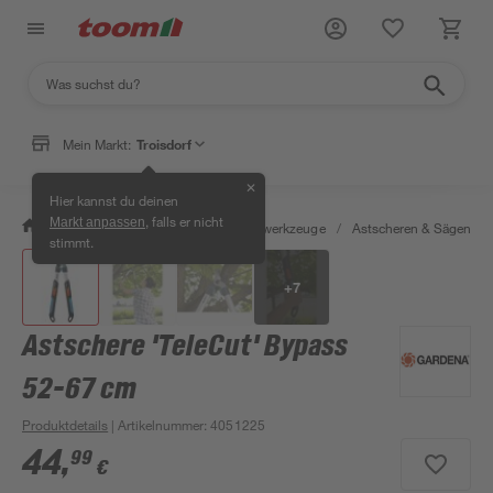
Mein Markt:
Troisdorf
✕
Hier kannst du deinen
, falls er nicht
Markt anpassen
/
Garten & Freizeit
/
Gartenhandwerkzeuge
/
Astscheren & Sägen
/
stimmt.
+
7
Astschere 'TeleCut' Bypass
52-67 cm
Produktdetails
| Artikelnummer
:
4051225
44
,
99
€