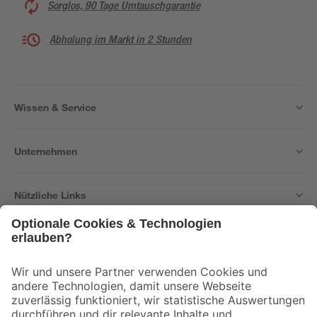
Sorglos, 90 Tage Umtauschgarantie
Abholung im Markt in 2 Stunden
Wissen & Service
Unternehmen
Nützliche Links
Bleib auf dem Laufenden mit unserem Newsletter
Der toom Newsletter: Keine Angebote und Aktionen mehr verpassen!
Zur Newsletter Anmeldung