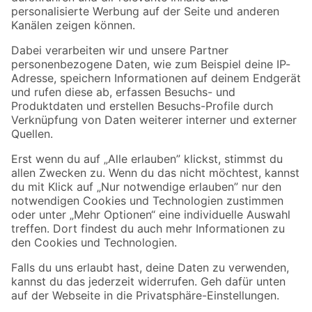
Folge uns
Zahlungsarten
Versandarten
Sicher einkaufen
Jetzt die toom-App herunterladen
Alle Preisangaben in EUR inkl. gesetzl. MwSt.. Die dargestellten Angebote sind unter
Umständen nicht in allen Märkten verfügbar. Die angegebenen Verfügbarkeiten beziehen
sich auf den unter "Mein Markt" ausgewählten toom Baumarkt. Alle Angebote und