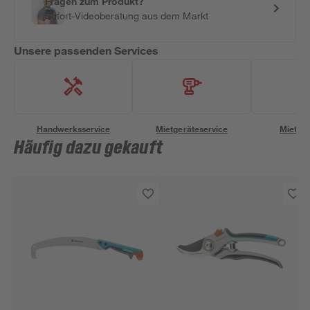
Fragen zum Produkt?
Sofort-Videoberatung aus dem Markt
Unsere passenden Services
Handwerksservice
Mietgeräteservice
Miettra
Häufig dazu gekauft