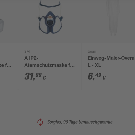
3M
toom
A1P2-
Einweg-Maler-Overal
e für
Atemschutzmaske für
L - XL
en
Farbspritzarbeiten
31
,
6
,
99
49
€
€
'4251+' 1 Stück
Sorglos, 90 Tage Umtauschgarantie