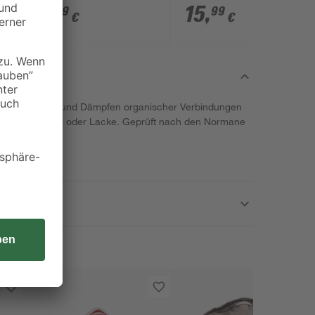
6
,
15
,
49
99
€
€
tzen vor Gasem und Dämpfen organischer Verbindungen
 wie Lösemittel oder Lacke. Geprüft nach den Normane
140:1998.