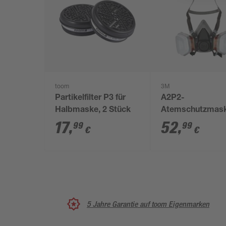
toom
3M
Partikelfilter P3 für
A2P2-
Halbmaske, 2 Stück
Atemschutzmask
Farbspritzarbeit
17
,
52
,
99
99
€
€
'6200' 1 Stück
5 Jahre Garantie auf toom Eigenmarken