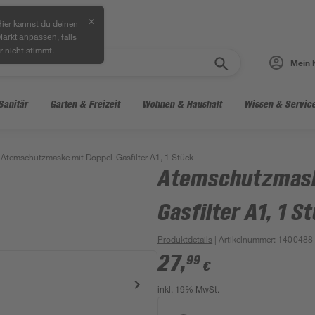
✕
ier kannst du deinen
, falls
Markt anpassen
r nicht stimmt.
Mein 
Sanitär
Garten & Freizeit
Wohnen & Haushalt
Wissen & Servic
Atemschutzmaske mit Doppel-Gasfilter A1, 1 Stück
Atemschutzmask
Gasfilter A1, 1 S
Produktdetails
| Artikelnummer
:
1400488
27
,
99
€
inkl. 19% MwSt.