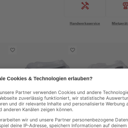
Handwerksservice
Mietgerät
toom
toom
E1/K1
Vollsichtbrille
Vollsichtbrille
beschlagfrei Klasse
Schutzklasse F/B