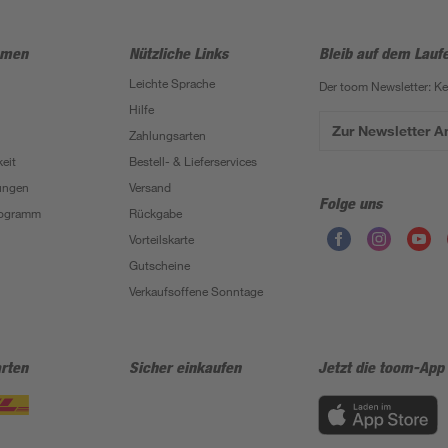
hmen
Nützliche Links
Bleib auf dem Lauf
Leichte Sprache
Der toom Newsletter: K
Hilfe
Zur Newsletter 
Zahlungsarten
eit
Bestell- & Lieferservices
ungen
Versand
Folge uns
Programm
Rückgabe
Vorteilskarte
Gutscheine
Verkaufsoffene Sonntage
rten
Sicher einkaufen
Jetzt die toom-App