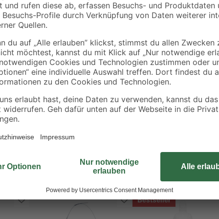
B/B
9
,
3
,
99
99
€
€
Filter der Schutzklasse A1 schü
inem Siedepunkt über 65 °C
mit einem Siedepunkt über 65 °C,
8
EN 14387:2004+A1:2008 und EN 
Bestseller