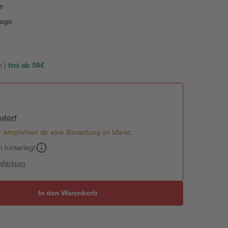
e
tage
 |
frei ab 59€
sdorf
 empfehlen dir eine Bestellung im Markt.
h hinterlegt
 Märkten
In den Warenkorb