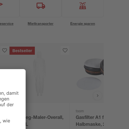
eservice
Miettransporter
Energie sparen
Bestseller
toom
toom
Einweg-Maler-Overall,
Gasfilter A1 für
L - XL
Halbmaske, 2 Stück