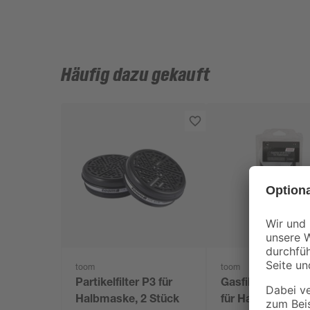
Häufig dazu gekauft
toom
toom
Partikelfilter P3 für
Gasfilter A1/B1/
Halbmaske, 2 Stück
für Halbmaske, 2