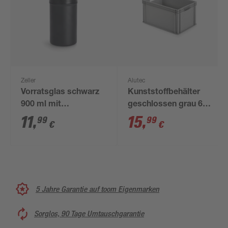
Zeller
Alutec
Vorratsglas schwarz
Kunststoffbehälter
900 ml mit
geschlossen grau 60
Metalldeckel
x 40 x 32 cm
11
,
15
,
99
99
€
€
5 Jahre Garantie auf toom Eigenmarken
Sorglos, 90 Tage Umtauschgarantie