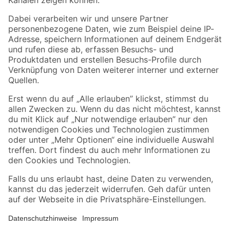
Folge uns
Zahlungsarten
Versandarten
Sicher einkaufen
Jetzt die toom-App herunterladen
Alle Preisangaben in EUR inkl. gesetzl. MwSt.. Die dargestellten Angebote sind unter
Umständen nicht in allen Märkten verfügbar. Die angegebenen Verfügbarkeiten beziehen
sich auf den unter "Mein Markt" ausgewählten toom Baumarkt. Alle Angebote und
Produkte nur solange der Vorrat reicht.
*Paketversand ab 59 € versandkostenfrei, gilt nicht für Artikel mit Speditionsversand, hier