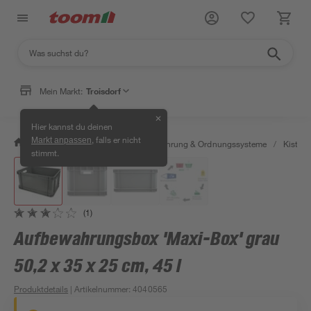
Mein Markt:
Troisdorf
✕
Hier kannst du deinen
, falls er nicht
Markt anpassen
/
Wohnen & Haushalt
/
Aufbewahrung & Ordnungssysteme
/
Kisten 
stimmt.
(1)
Aufbewahrungsbox 'Maxi-Box' grau
50,2 x 35 x 25 cm, 45 l
Produktdetails
| Artikelnummer
:
4040565