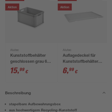
Aktion
Aktion
Alutec
Alutec
Kunststoffbehälter
Auflagedeckel für
geschlossen grau 60
Kunststoffbehälter
x 40 x 32 cm
grau 60 x 40 cm
15
,
6
,
99
99
€
€
Beschreibung
stapelbare Aufbewahrungsbox
aus hochwertigem Recycling-Kunststoff