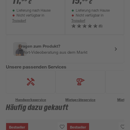
11
,
15
,
€
€
Lieferung nach Hause
Lieferung nach Hause
Nicht verfügbar in
Nicht verfügbar in
Troisdorf
Troisdorf
(6)
Fragen zum Produkt?
Sofort-Videoberatung aus dem Markt
Unsere passenden Services
Handwerksservice
Mietgeräteservice
Miettra
Häufig dazu gekauft
Bestseller
Bestseller