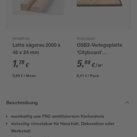
binderholz
Kronospan
Latte sägerau 2000 x
OSB3-Verlegeplatte
48 x 24 mm
'Cityboard'
ungeschliffen 1690 x
1
,
5
,
78
99
€
€
/ m²
634 x 12 mm
0,89 € / Meter
6,41 € / Pack
Beschreibung
nachhaltig aus FSC-zertifiziertem Kiefernholz
vielseitig einsetzbar für Haushalt, Dekoration oder
Werkstatt