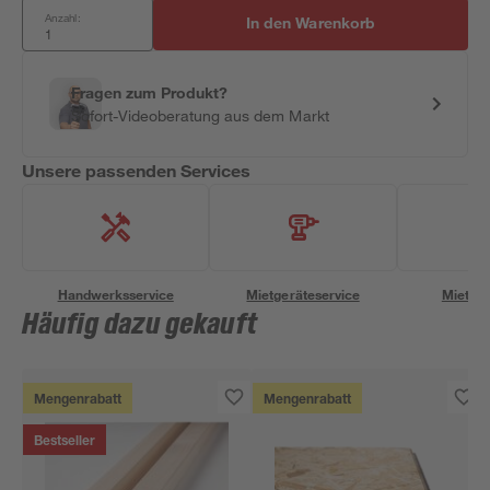
Anzahl:
In den Warenkorb
Fragen zum Produkt?
Sofort-Videoberatung aus dem Markt
Unsere passenden Services
Handwerksservice
Mietgeräteservice
Miettra
Häufig dazu gekauft
Mengenrabatt
Mengenrabatt
Bestseller