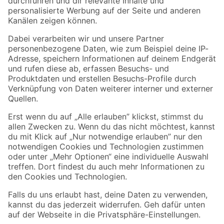
Folge uns
Zahlungsarten
Versandarten
Sicher einkaufen
Jetzt die toom-App herunterladen
Alle Preisangaben in EUR inkl. gesetzl. MwSt.. Die dargestellten Angebote sind unter
Umständen nicht in allen Märkten verfügbar. Die angegebenen Verfügbarkeiten beziehen
sich auf den unter "Mein Markt" ausgewählten toom Baumarkt. Alle Angebote und