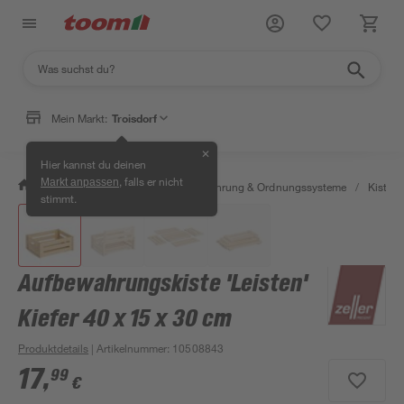
Mein Markt:
Troisdorf
✕
Hier kannst du deinen
, falls er nicht
Markt anpassen
/
Wohnen & Haushalt
/
Aufbewahrung & Ordnungssysteme
/
Kisten 
stimmt.
Aufbewahrungskiste 'Leisten'
Kiefer 40 x 15 x 30 cm
Produktdetails
| Artikelnummer
:
10508843
17
,
99
€