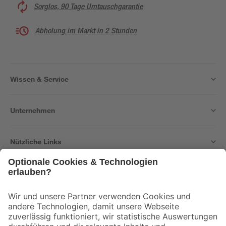
Sorglos, 90 Tage Umtauschgarantie
Abholung im Markt in 2 Stunden
Wissen & Service
Unternehmen
Nützliche Links
Bleib auf dem Laufenden mit unserem Newsletter
Der toom Newsletter: Keine Angebote und Aktionen mehr verpassen!
Zur Newsletter Anmeldung