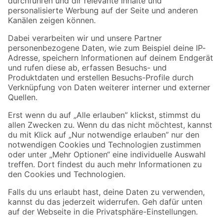
Folge uns
Zahlungsarten
Versandarten
Sicher einkaufen
Jetzt die toom-App herunterladen
Alle Preisangaben in EUR inkl. gesetzl. MwSt.. Die dargestellten Angebote sind unter
Umständen nicht in allen Märkten verfügbar. Die angegebenen Verfügbarkeiten beziehen
sich auf den unter "Mein Markt" ausgewählten toom Baumarkt. Alle Angebote und