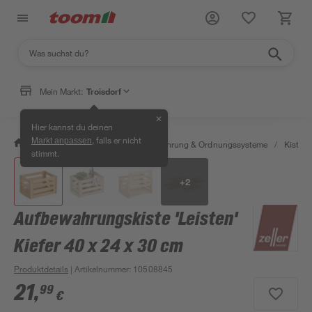
Mein Markt:
Troisdorf
✕
Hier kannst du deinen
, falls er nicht
Markt anpassen
/
Wohnen & Haushalt
/
Aufbewahrung & Ordnungssysteme
/
Kisten 
stimmt.
+
2
Aufbewahrungskiste 'Leisten'
Kiefer 40 x 24 x 30 cm
Produktdetails
| Artikelnummer
:
10508845
21
,
99
€