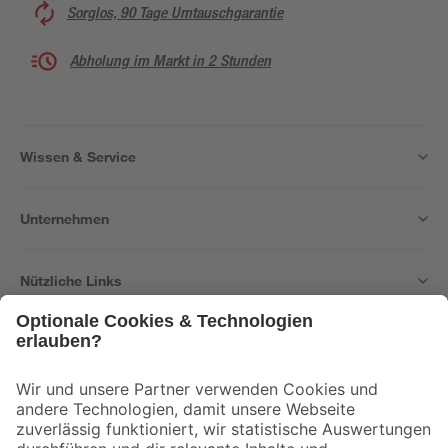
Sorglos, 90 Tage Umtauschgarantie
Abholung im Markt in 2 Stunden
Wissen & Service
Unternehmen
Nützliche Links
Bleib auf dem Laufenden mit unserem Newsletter
Der toom Newsletter: Keine Angebote und Aktionen mehr verpassen!
Zur Newsletter Anmeldung