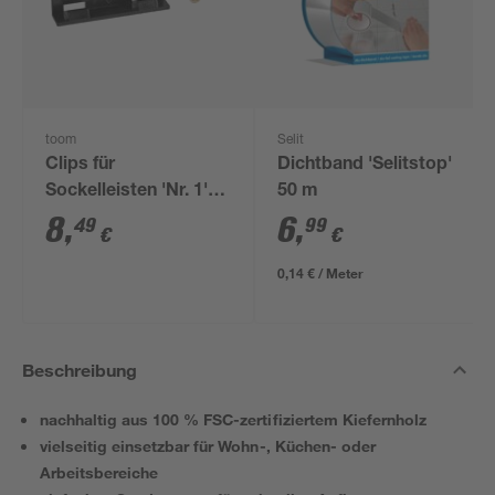
toom
Selit
Clips für
Dichtband 'Selitstop'
Sockelleisten 'Nr. 1'
50 m
schwarz, 20 Stück
8
,
6
,
49
99
€
€
0,14 € / Meter
Beschreibung
nachhaltig aus 100 % FSC-zertifiziertem Kiefernholz
vielseitig einsetzbar für Wohn-, Küchen- oder
Arbeitsbereiche