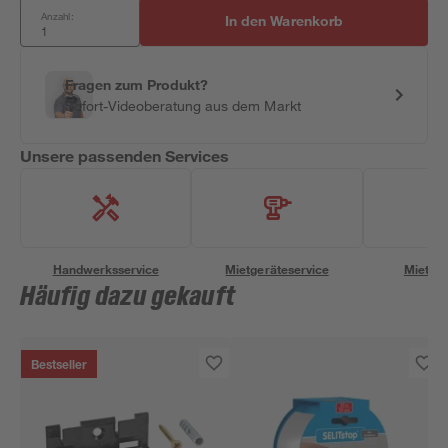
Anzahl:
In den Warenkorb
Fragen zum Produkt?
Sofort-Videoberatung aus dem Markt
Unsere passenden Services
Handwerksservice
Mietgeräteservice
Miettra
Häufig dazu gekauft
Bestseller