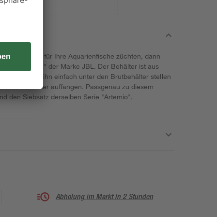
 z. B. Artemia für Ihre Aquarienfische züchten, dann
ter "Artemio 2" der Marke JBL. Der Behälter ist aus
f. Sie müssen ihn einfach unter den Brutbehälter stellen
 diesem Behälter auffangen. Passgenau zu diesem
und den Siebsatz derselben Serie "Artemio".
Abholung im Markt in 2 Stunden