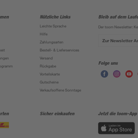
hmen
Nützliche Links
Bleib auf dem Lauf
Leichte Sprache
Der toom Newsletter: K
Hilfe
Zur Newsletter 
Zahlungsarten
eit
Bestell- & Lieferservices
ungen
Versand
Folge uns
Programm
Rückgabe
Vorteilskarte
Gutscheine
Verkaufsoffene Sonntage
rten
Sicher einkaufen
Jetzt die toom-App