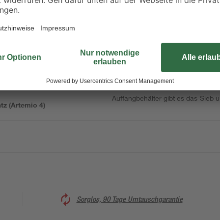
Wenn Sie Ihr eigenes Lebendfutter
zuchtgeräte
benötigen Sie diesen Auffangbehäl
älter stellen und Artemia beim
stabilem, durchsichtigen Kunststof
und die Artemia ablassen und mit
Auffangbehälter gibt es das Sieb 
tz (Artemio 4)
Sorglos, 90 Tage Umtauschgarantie