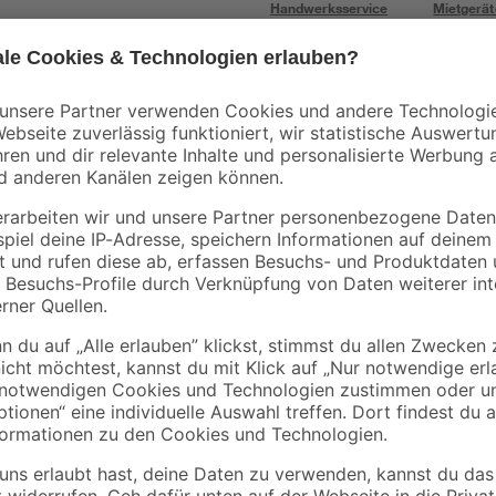
Handwerksservice
Mietgerät
Aktion
toom
0-2
Mörtelkübel 'Profi
Fliesenschwamm 16
Line' 40 l
x 110 x 65 mm
4
,
3
,
99
49
€
€
5,49 €