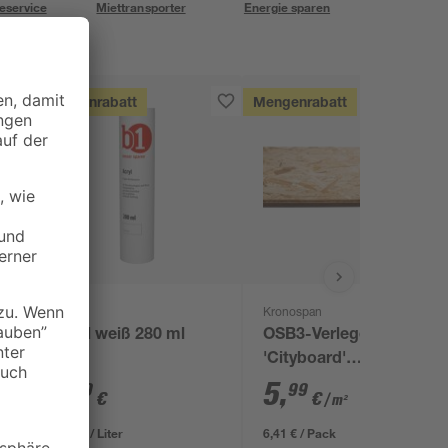
eservice
Miettransporter
Energie sparen
Mengenrabatt
Mengenrabatt
B1
Kronospan
5
Acryl weiß 280 ml
OSB3-Verlegeplatte
'Cityboard'
ungeschliffen 1690 x
1
,
5
,
99
99
€
€
/ m²
634 x 12 mm
7,11 € / Liter
6,41 € / Pack