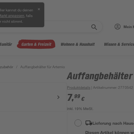
✕
ier kannst du deinen
, falls
Markt anpassen
r nicht stimmt.
Mein 
Sanitär
Garten & Freizeit
Wohnen & Haushalt
Wissen & Servic
nzubehör
/
Auffangbehälter für Artemio
Auffangbehälter
Produktdetails
| Artikelnummer
:
2770542
7
,
99
€
inkl. 19% MwSt.
Lieferung nach Haus
Diesen Artikel können wir