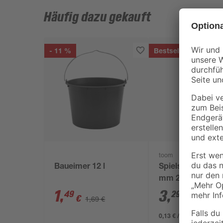
Häufig dazu gekauft
- 11 %
Bestseller
toom
Baueimer 12 l
Spielsand beige 
mm 25 kg
1
,
3
,
49
29
€
€
1,69 €
0,13 € / Kilogramm