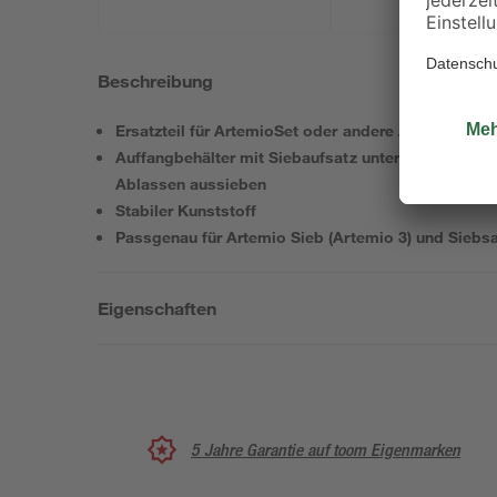
Beschreibung
Ersatzteil für ArtemioSet oder andere Artemia-Auf
Auffangbehälter mit Siebaufsatz unter den Brutbeh
Ablassen aussieben
Stabiler Kunststoff
Passgenau für Artemio Sieb (Artemio 3) und Siebsa
Eigenschaften
5 Jahre Garantie auf toom Eigenmarken