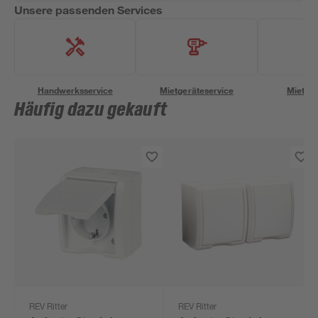
Unsere passenden Services
Handwerksservice
Mietgeräteservice
Miettra
Häufig dazu gekauft
REV Ritter
REV Ritter