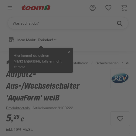
Mein Markt:
Troisdorf
✕
Hier kannst du deinen
, falls er nicht
Markt anpassen
/
Bauen & Renovieren
/
Elektroinstallation
/
Schalterserien
/
Aufpu
stimmt.
Aufputz-
Aus-/Wechselschalter
'AquaForm' weiß
Produktdetails
| Artikelnummer
:
9100222
5
,
29
€
inkl. 19% MwSt.