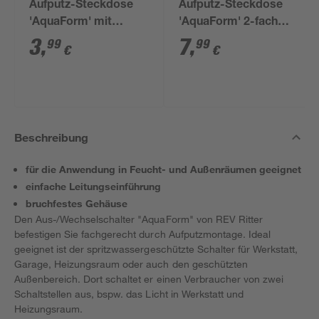
Aufputz-Steckdose
Aufputz-Steckdose
'AquaForm' mit
'AquaForm' 2-fach
Klappdeckel weiß
weiß
3
,
7
,
99
99
€
€
Beschreibung
für die Anwendung in Feucht- und Außenräumen geeignet
einfache Leitungseinführung
bruchfestes Gehäuse
Den Aus-/Wechselschalter "AquaForm" von REV Ritter
befestigen Sie fachgerecht durch Aufputzmontage. Ideal
geeignet ist der spritzwassergeschützte Schalter für Werkstatt,
Garage, Heizungsraum oder auch den geschützten
Außenbereich. Dort schaltet er einen Verbraucher von zwei
Schaltstellen aus, bspw. das Licht in Werkstatt und
Heizungsraum.