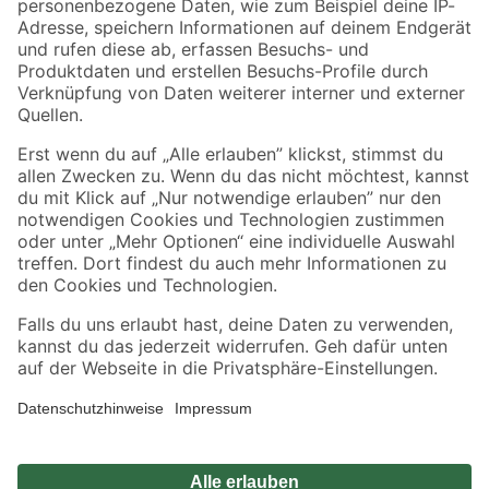
Zahlungsarten
Versandarten
Sicher einkaufen
Jetzt die toom-App herunterladen
Alle Preisangaben in EUR inkl. gesetzl. MwSt.. Die dargestellten Angebote sind unter
Umständen nicht in allen Märkten verfügbar. Die angegebenen Verfügbarkeiten beziehen
sich auf den unter "Mein Markt" ausgewählten toom Baumarkt. Alle Angebote und
Produkte nur solange der Vorrat reicht.
*Paketversand ab 59 € versandkostenfrei, gilt nicht für Artikel mit Speditionsversand, hier
fallen zusätzliche Versandkosten an.
Datenschutz
Privatsphäre
Impressum
AGB