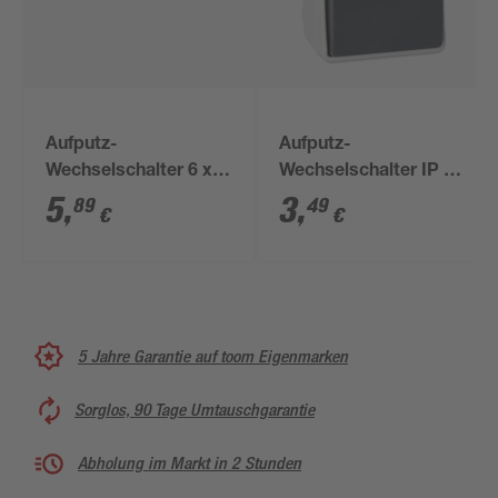
Aufputz-
Aufputz-
Wechselschalter 6 x 6
Wechselschalter IP 54
x 3,5 cm weiß
grau 6,5 x 9,3 cm
5
,
3
,
89
49
€
€
5 Jahre Garantie auf toom Eigenmarken
Sorglos, 90 Tage Umtauschgarantie
Abholung im Markt in 2 Stunden