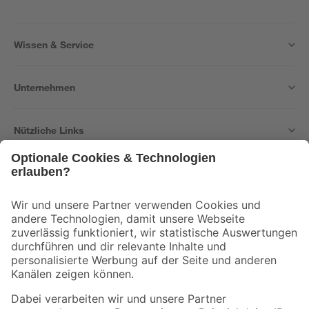
Wissen & Service
Unternehmen
Nützliche Links
Bleib auf dem Laufenden mit unserem Newsletter
Der toom Newsletter: Keine Angebote und Aktionen mehr verpassen!
Zur Newsletter Anmeldung
Folge uns