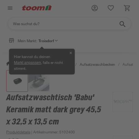
Mein Markt:
Troisdorf
✕
Hier kannst du deinen
, falls er nicht
Markt anpassen
/
Bad & Sanitär
/
Waschbecken
/
Aufsatzwaschbecken
/
Aufsatzwa
stimmt.
Aufsatzwaschtisch 'Babu'
Keramik matt dark grey 45,5
x 32,5 x 13,5 cm
Produktdetails
| Artikelnummer
:
5102400