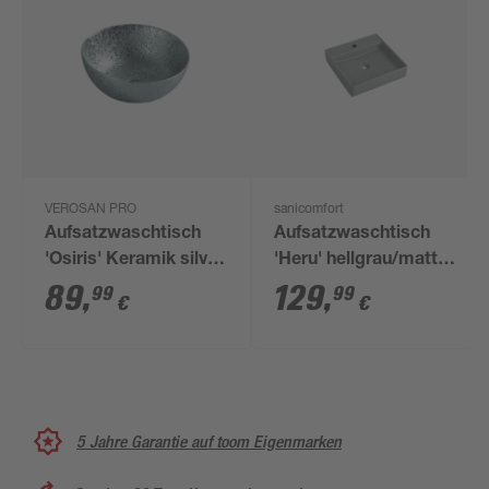
VEROSAN PRO
sanicomfort
Aufsatzwaschtisch
Aufsatzwaschtisch
'Osiris' Keramik silver
'Heru' hellgrau/matt
gemustert Ø 35,8 cm
44 x 44 x 16,3 cm
89
,
129
,
99
99
€
€
5 Jahre Garantie auf toom Eigenmarken