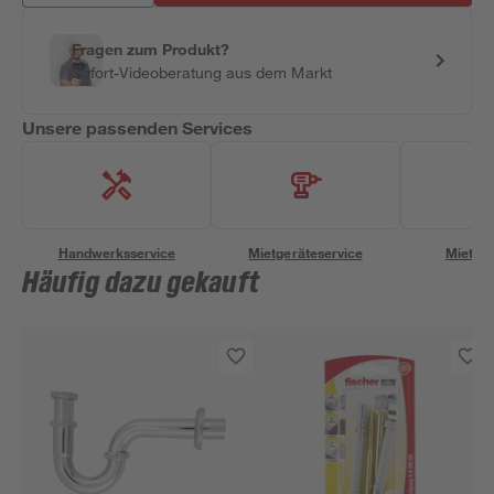
Fragen zum Produkt?
Sofort-Videoberatung aus dem Markt
Unsere passenden Services
Handwerksservice
Mietgeräteservice
Miettra
Häufig dazu gekauft