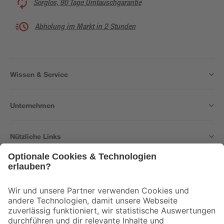
Sorglos, 90 Tage Umtauschgarantie
Abholung im Markt in 2 Stunden
Wissen & Service
Unternehmen
Nützliche Links
Bleib auf dem Laufenden mit unserem Newsletter
Der toom Newsletter: Keine Angebote und Aktionen mehr verpassen!
Zur Newsletter Anmeldung