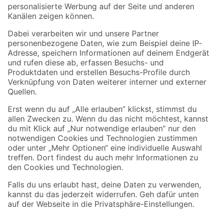
Folge uns
Zahlungsarten
Versandarten
Sicher einkaufen
Jetzt die toom-App herunterladen
Alle Preisangaben in EUR inkl. gesetzl. MwSt.. Die dargestellten Angebote sind unter
Umständen nicht in allen Märkten verfügbar. Die angegebenen Verfügbarkeiten beziehen
sich auf den unter "Mein Markt" ausgewählten toom Baumarkt. Alle Angebote und