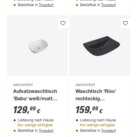
Troisdorf
Troisdorf
Bestellbar in
Bestellbar in
sanicomfort
sanicomfort
Aufsatzwaschtisch
Waschtisch 'Rivo'
'Babu' weiß/matt
rechteckig
45,5 x 32,5 x 19,5 cm
dunkelgrau 48 x 61 x
129
,
159
,
99
99
€
€
19 cm
Lieferung nach Hause
Lieferung nach Hause
Nur wenige verfügbar
Nur wenige verfügbar
Troisdorf
Troisdorf
Bestellbar in
Bestellbar in