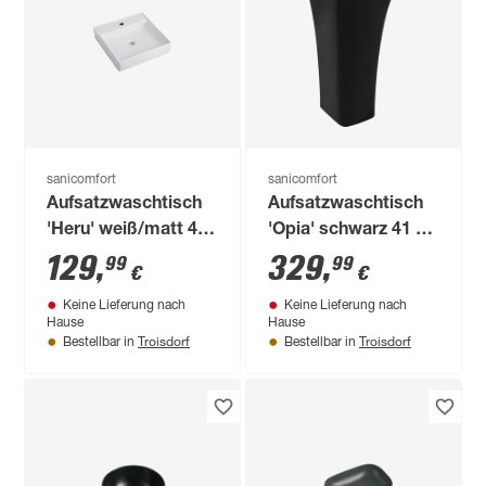
sanicomfort
sanicomfort
Aufsatzwaschtisch
Aufsatzwaschtisch
'Heru' weiß/matt 44
'Opia' schwarz 41 x
x 44 x 16,3 cm
80,5 x 14,5 cm
129
,
329
,
99
99
€
€
Keine Lieferung nach
Keine Lieferung nach
Hause
Hause
Troisdorf
Troisdorf
Bestellbar in
Bestellbar in