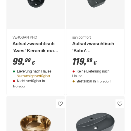
VEROSAN PRO
sanicomfort
Aufsatzwaschtisch
Aufsatzwaschtisch
'Aves' Keramik matt
'Babu'
black Ø 35,8 x 15,5
dunkelgrau/matt
99
,
119
,
99
99
€
€
cm
32,5 x 45,5 x 19,5 cm
Lieferung nach Hause
Keine Lieferung nach
Nur wenige verfügbar
Hause
Troisdorf
Nicht verfügbar in
Bestellbar in
Troisdorf