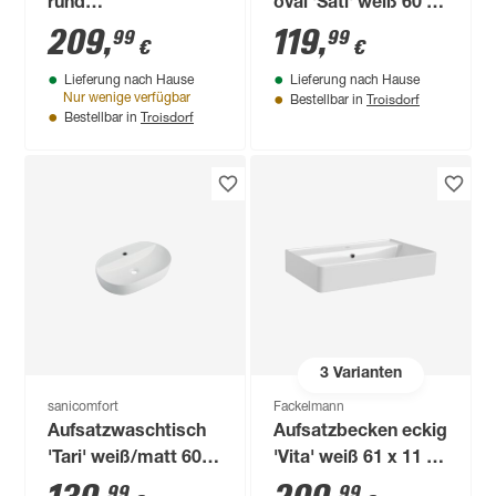
rund
oval 'Sati' weiß 60 x
natursteinfarben 45
14.2 x 42 cm
209
,
119
,
99
99
€
€
x 40 x 3,5 cm
Lieferung nach Hause
Lieferung nach Hause
Troisdorf
Nur wenige verfügbar
Bestellbar in
Troisdorf
Bestellbar in
3
Varianten
sanicomfort
Fackelmann
Aufsatzwaschtisch
Aufsatzbecken eckig
'Tari' weiß/matt 60 x
'Vita' weiß 61 x 11 x
40 x 18 cm
41 cm
99
99