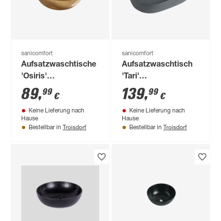
sanicomfort
sanicomfort
Aufsatzwaschtische
Aufsatzwaschtisch
'Osiris'
'Tari'
goldfarben/glänzend
dunkelgrau/matt 40
89
,
139
,
99
99
€
€
Ø 17,9 x 35,8 x 21,5
x 60 x 15 cm
Keine Lieferung nach
Keine Lieferung nach
cm
Hause
Hause
Troisdorf
Troisdorf
Bestellbar in
Bestellbar in