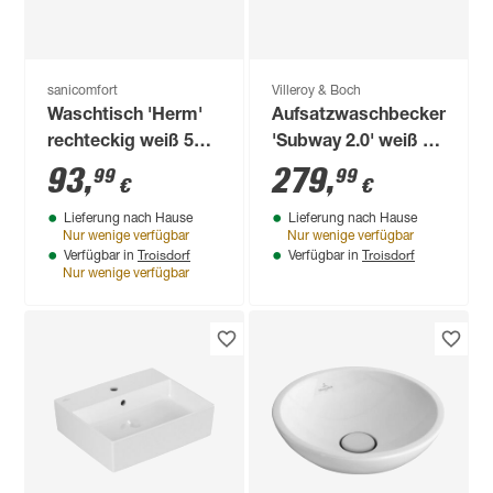
sanicomfort
Villeroy & Boch
Waschtisch 'Herm'
Aufsatzwaschbecken
rechteckig weiß 52 x
'Subway 2.0' weiß 60
52 x 15 cm
x 15,5 x 47 cm
93
,
279
,
99
99
€
€
Unterseite
Lieferung nach Hause
Lieferung nach Hause
geschliffen
Nur wenige verfügbar
Nur wenige verfügbar
Troisdorf
Troisdorf
Verfügbar in
Verfügbar in
Nur wenige verfügbar