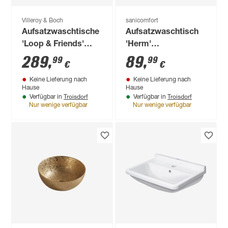
Villeroy & Boch
sanicomfort
Aufsatzwaschtische
Aufsatzwaschtisch
'Loop & Friends'
'Herm'
alpinweiß Ø 18,2 x
weiß/schwarz 40 x
289
,
89
,
99
99
€
€
38 x 10 cm
50 x 15 cm
Keine Lieferung nach
Keine Lieferung nach
Hause
Hause
Troisdorf
Troisdorf
Verfügbar in
Verfügbar in
Nur wenige verfügbar
Nur wenige verfügbar