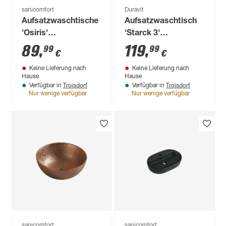
sanicomfort
Duravit
Aufsatzwaschtische
Aufsatzwaschtisch
'Osiris'
'Starck 3'
goldfarben/matt Ø
weiß/hochglänzend
89
,
119
,
99
99
€
€
17,9 x 36,8 x 21,5 cm
45 x 60 x 26,5 cm
Keine Lieferung nach
Keine Lieferung nach
Hause
Hause
Troisdorf
Troisdorf
Verfügbar in
Verfügbar in
Nur wenige verfügbar
Nur wenige verfügbar
sanicomfort
sanicomfort