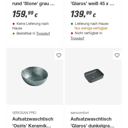
rund 'Stone' grau Ø
'Glaros' weiß 45 x 56
46 cm
x 19 cm
159
,
139
,
99
99
€
€
Keine Lieferung nach
Lieferung nach Hause
Hause
Nur wenige verfügbar
Troisdorf
Nicht verfügbar in
Bestellbar in
Troisdorf
VEROSAN PRO
sanicomfort
Aufsatzwaschtisch
Aufsatzwaschtisch
'Osiris' Keramik
'Glaros' dunkelgrau