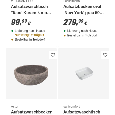
VEROSAN PRO
Fackelmann
Aufsatzwaschtisch
Aufsatzbecken oval
'Taos' Keramik matt
'New York' grau 50,5
black Ø 35,8 x 13,7
x 31,5 x 12 cm
99
,
279
,
99
99
€
€
cm
Lieferung nach Hause
Lieferung nach Hause
Troisdorf
Nur wenige verfügbar
Bestellbar in
Troisdorf
Bestellbar in
Astor
sanicomfort
Aufsatzwaschbecken
Aufsatzwaschtisch