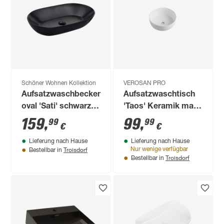
Schöner Wohnen Kollektion
VEROSAN PRO
Aufsatzwaschbecken
Aufsatzwaschtisch
oval 'Sati' schwarz
'Taos' Keramik matt
60 x 14.2 x 42 cm
white Ø 35,8 x 13,7
159
,
99
,
99
99
€
€
cm
Lieferung nach Hause
Lieferung nach Hause
Troisdorf
Nur wenige verfügbar
Bestellbar in
Troisdorf
Bestellbar in