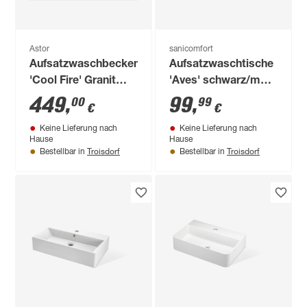
Astor
sanicomfort
Aufsatzwaschbecken
Aufsatzwaschtische
'Cool Fire' Granit
'Aves' schwarz/matt
schwarz Ø 38 x 12
Ø 17,9 x 35,8 x 21,5
449
,
99
,
00
99
€
€
cm
cm
Keine Lieferung nach
Keine Lieferung nach
Hause
Hause
Troisdorf
Troisdorf
Bestellbar in
Bestellbar in