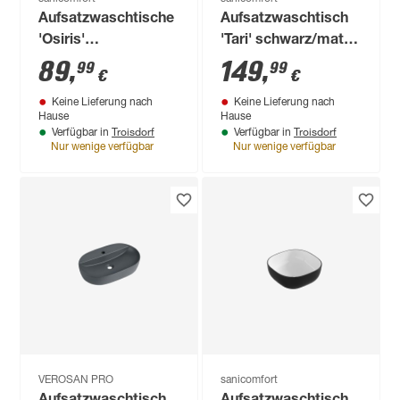
Aufsatzwaschtische
Aufsatzwaschtisch
'Osiris'
'Tari' schwarz/matt
roségoldfarben Ø
40 x 60 x 15 cm
89
,
149
,
99
99
€
€
17,9 x 35,8 x 21,5 cm
Keine Lieferung nach
Keine Lieferung nach
Hause
Hause
Troisdorf
Troisdorf
Verfügbar in
Verfügbar in
Nur wenige verfügbar
Nur wenige verfügbar
VEROSAN PRO
sanicomfort