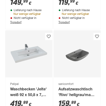
149
,
119
,
99
99
€
€
gemustert Ø 35,8 x
Lieferung nach Hause
Lieferung nach Hause
15,5 cm
Nur wenige verfügbar
Nur wenige verfügbar
Nicht verfügbar in
Nicht verfügbar in
Troisdorf
Troisdorf
Pelipal
sanicomfort
Waschbecken 'Jelte'
Aufsatzwaschtisch
weiß 92 x 50,8 x 7,6
'Rivo' hellgrau/matt
cm mit LED-
60 x 45 x 17 cm
419
,
159
,
99
99
€
€