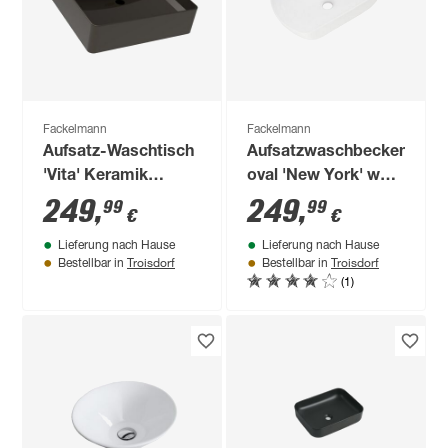
Fackelmann
Fackelmann
Aufsatz-Waschtisch
Aufsatzwaschbecken
'Vita' Keramik
oval 'New York' weiß
schwarz 50 x 13 x 42
50,5 x 12 x 31,5 cm
249
,
249
,
99
99
€
€
cm
Lieferung nach Hause
Lieferung nach Hause
Troisdorf
Troisdorf
Bestellbar in
Bestellbar in
(1)