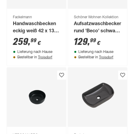
Fackelmann
Schöner Wohnen Kollektion
Handwaschbecken
Aufsatzwaschbecken
eckig weiß 42 x 13 x
rund 'Beco' schwarz
42 cm
38 x 12 x 38 cm
259
,
129
,
99
99
€
€
Lieferung nach Hause
Lieferung nach Hause
Troisdorf
Troisdorf
Bestellbar in
Bestellbar in