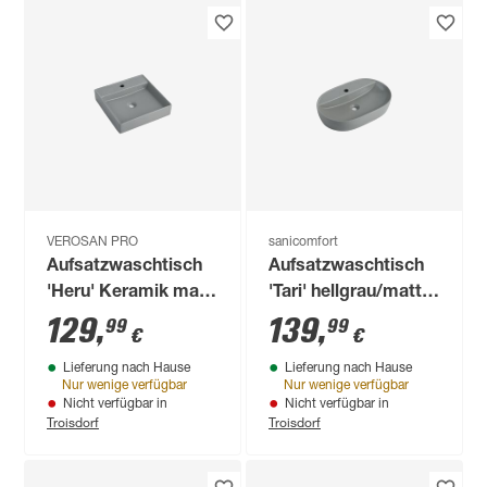
VEROSAN PRO
sanicomfort
Aufsatzwaschtisch
Aufsatzwaschtisch
'Heru' Keramik matt
'Tari' hellgrau/matt
light grey 44 x 44 x
60 x 40 x 18 cm
129
,
139
,
99
99
€
€
10 cm
Lieferung nach Hause
Lieferung nach Hause
Nur wenige verfügbar
Nur wenige verfügbar
Nicht verfügbar in
Nicht verfügbar in
Troisdorf
Troisdorf