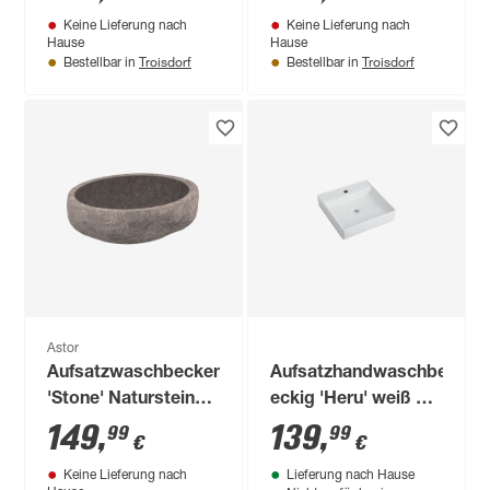
Fugenbeleuchtung
Keine Lieferung nach
Keine Lieferung nach
Hause
Hause
Troisdorf
Troisdorf
Bestellbar in
Bestellbar in
Astor
Aufsatzwaschbecken
Aufsatzhandwaschbecken
'Stone' Naturstein
eckig 'Heru' weiß 44
Maße variieren
x 10 x 44 cm
149
,
139
,
99
99
€
€
Keine Lieferung nach
Lieferung nach Hause