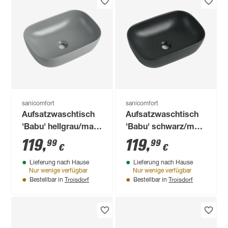
sanicomfort
sanicomfort
Aufsatzwaschtisch
Aufsatzwaschtisch
'Babu' hellgrau/matt
'Babu' schwarz/matt
45,5 x 32,5 x 19,5 cm
45,5 x 32,5 x 19,5 cm
119
,
119
,
99
99
€
€
Lieferung nach Hause
Lieferung nach Hause
Nur wenige verfügbar
Nur wenige verfügbar
Troisdorf
Troisdorf
Bestellbar in
Bestellbar in