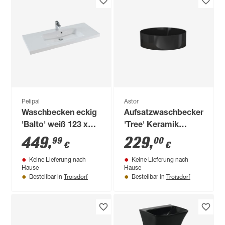
Pelipal
Astor
Waschbecken eckig
Aufsatzwaschbecken
'Balto' weiß 123 x
'Tree' Keramik
7,6 x 50,8 cm
schwarz Ø 43 x 12
449
,
229
,
99
00
€
€
cm
Keine Lieferung nach
Keine Lieferung nach
Hause
Hause
Troisdorf
Troisdorf
Bestellbar in
Bestellbar in