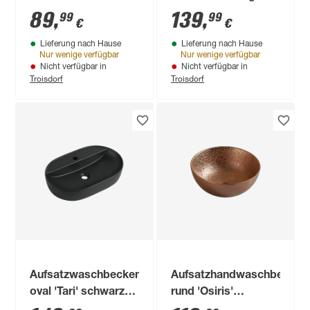
silver gemustert Ø
45 x 56 x 19 cm
89
,
139
,
99
99
€
€
35,8 cm
Lieferung nach Hause
Lieferung nach Hause
Nur wenige verfügbar
Nur wenige verfügbar
Nicht verfügbar in
Nicht verfügbar in
Troisdorf
Troisdorf
Aufsatzwaschbecken
Aufsatzhandwaschbecken
oval 'Tari' schwarz
rund 'Osiris'
60,5 x 12 x 40 cm
roségoldfarben