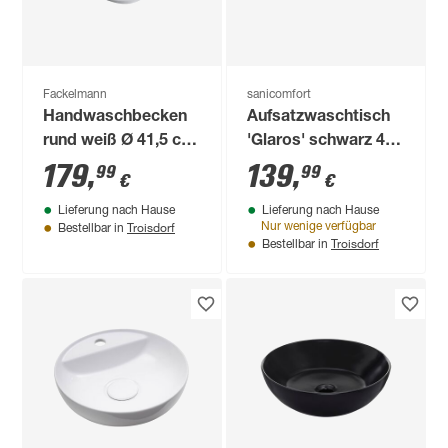
Fackelmann
sanicomfort
Handwaschbecken
Aufsatzwaschtisch
rund weiß Ø 41,5 cm
'Glaros' schwarz 45
x 15 cm
x 56 x 19 cm
179
,
139
,
99
99
€
€
Lieferung nach Hause
Lieferung nach Hause
Troisdorf
Nur wenige verfügbar
Bestellbar in
Troisdorf
Bestellbar in