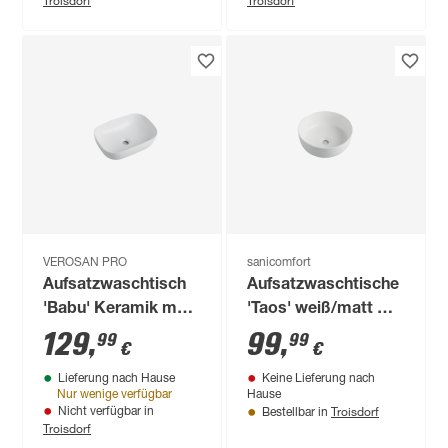
VEROSAN PRO
sanicomfort
Aufsatzwaschtisch
Aufsatzwaschtische
'Babu' Keramik matt
'Taos' weiß/matt Ø
white 45,5 x 32,5 x
17,9 x 35,8 x 19,7 cm
129
,
99
,
99
99
€
€
13,5 cm
Lieferung nach Hause
Keine Lieferung nach
Nur wenige verfügbar
Hause
Troisdorf
Nicht verfügbar in
Bestellbar in
Troisdorf