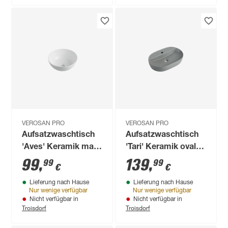
VEROSAN PRO
VEROSAN PRO
Aufsatzwaschtisch
Aufsatzwaschtisch
'Aves' Keramik matt
'Tari' Keramik oval
white Ø 35,8 x 15,5
matt light grey 60,5
99
,
139
,
99
99
€
€
cm
x 40 x 12 cm
Lieferung nach Hause
Lieferung nach Hause
Nur wenige verfügbar
Nur wenige verfügbar
Nicht verfügbar in
Nicht verfügbar in
Troisdorf
Troisdorf