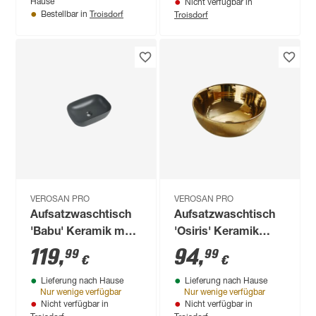
Hause
Nicht verfügbar in
Troisdorf
Troisdorf
Bestellbar in
VEROSAN PRO
VEROSAN PRO
Aufsatzwaschtisch
Aufsatzwaschtisch
'Babu' Keramik matt
'Osiris' Keramik
dark grey 45,5 x 32,5
glänzend golden Ø
119
,
94
,
99
99
€
€
x 13,5 cm
35,8 cm
Lieferung nach Hause
Lieferung nach Hause
Nur wenige verfügbar
Nur wenige verfügbar
Nicht verfügbar in
Nicht verfügbar in
Troisdorf
Troisdorf