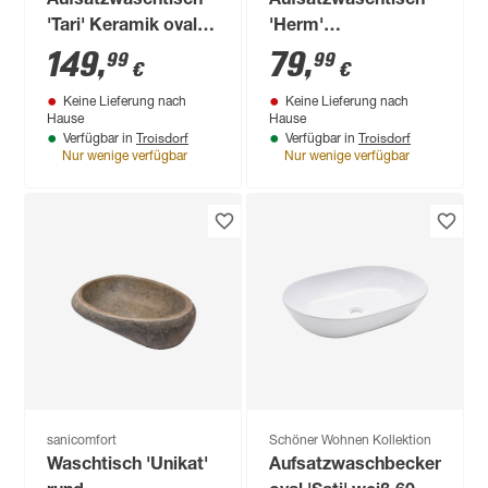
Aufsatzwaschtisch
Aufsatzwaschtisch
'Tari' Keramik oval
'Herm'
matt dark grey 60,5
weiß/schwarz 42,5 x
149
,
79
,
99
99
€
€
x 40 x 12 cm
42,5 x 14 cm
Keine Lieferung nach
Keine Lieferung nach
Hause
Hause
Troisdorf
Troisdorf
Verfügbar in
Verfügbar in
Nur wenige verfügbar
Nur wenige verfügbar
sanicomfort
Schöner Wohnen Kollektion
Waschtisch 'Unikat'
Aufsatzwaschbecken