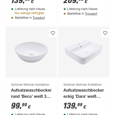
139
,
209
,
€
€
Lieferung nach Hause
Lieferung nach Hause
Troisdorf
Nur wenige verfügbar
Bestellbar in
Troisdorf
Bestellbar in
Schöner Wohnen Kollektion
Schöner Wohnen Kollektion
Aufsatzwaschbecken
Aufsatzwaschbecken
rund 'Beco' weiß 38
eckig 'Dara' weiß
x 12 x 38 cm
60.5 x 15 x 47 cm
99
,
139
,
99
99
€
€
Lieferung nach Hause
Lieferung nach Hause