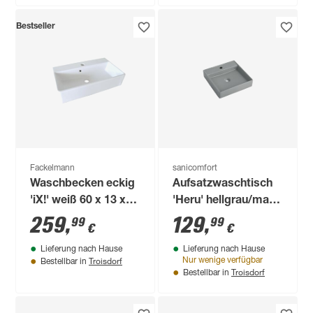
Bestseller
Fackelmann
sanicomfort
Waschbecken eckig
Aufsatzwaschtisch
'iX!' weiß 60 x 13 x
'Heru' hellgrau/matt
35 cm
44 x 44 x 16,3 cm
259
,
129
,
99
99
€
€
Lieferung nach Hause
Lieferung nach Hause
Troisdorf
Nur wenige verfügbar
Bestellbar in
Troisdorf
Bestellbar in