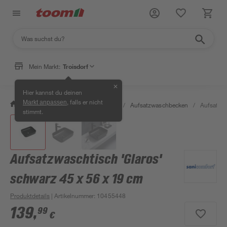
Mein Markt:
Troisdorf
✕
Hier kannst du deinen
, falls er nicht
Markt anpassen
/
Bad & Sanitär
/
Waschbecken
/
Aufsatzwaschbecken
/
Aufsatzwa
stimmt.
Aufsatzwaschtisch 'Glaros'
schwarz 45 x 56 x 19 cm
Produktdetails
| Artikelnummer
:
10455448
139
,
99
€