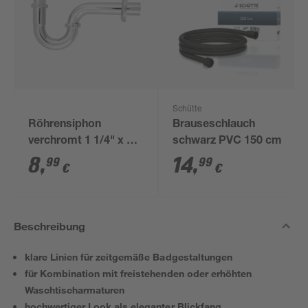
Schütte
Röhrensiphon
Brauseschlauch
verchromt 1 1/4" x 32
schwarz PVC 150 cm
mm
8
,
14
,
99
99
€
€
Beschreibung
klare Linien für zeitgemäße Badgestaltungen
für Kombination mit freistehenden oder erhöhten
Waschtischarmaturen
hochwertiger Look als eleganter Blickfang