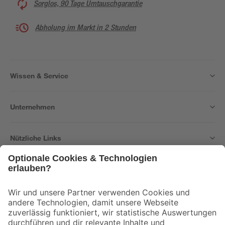
Sorglos, 90 Tage Umtauschgarantie
Abholung im Markt in 2 Stunden
Wissen & Service
Unternehmen
Nützliche Links
Bleib auf dem Laufenden mit unserem Newsletter
Der toom Newsletter: Keine Angebote und Aktionen mehr verpassen!
Zur Newsletter Anmeldung