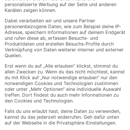
Folge uns
Zahlungsarten
Versandarten
Sicher einkaufen
Jetzt die toom-App herunterladen
Alle Preisangaben in EUR inkl. gesetzl. MwSt.. Die dargestellten Angebote sind unter
Umständen nicht in allen Märkten verfügbar. Die angegebenen Verfügbarkeiten beziehen
sich auf den unter "Mein Markt" ausgewählten toom Baumarkt. Alle Angebote und