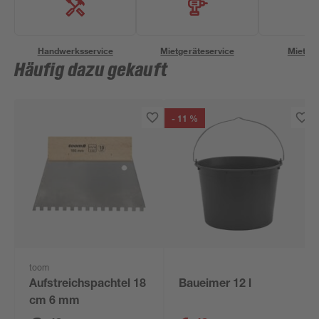
Handwerksservice
Mietgeräteservice
Miettra
Häufig dazu gekauft
- 11 %
toom
Aufstreichspachtel 18
Baueimer 12 l
cm 6 mm