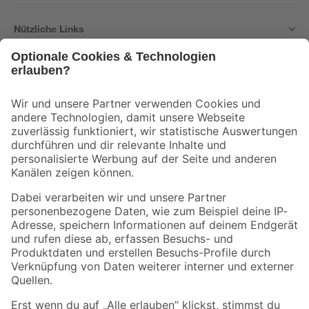
Nützliche Links
Bleib auf dem Laufenden mit unserem Newsletter
Der toom Newsletter: Keine Angebote und Aktionen mehr verpassen!
Zur Newsletter Anmeldung
Folge uns
Zahlungsarten
Versandarten
Sicher einkaufen