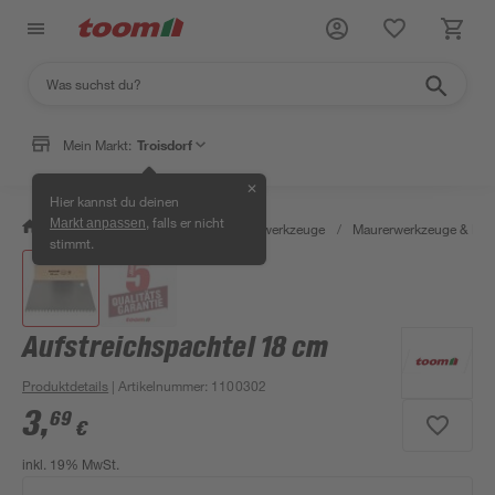
Mein Markt:
Troisdorf
✕
Hier kannst du deinen
, falls er nicht
Markt anpassen
/
Werkstatt & Maschinen
/
Handwerkzeuge
/
Maurerwerkzeuge & Fli
stimmt.
Aufstreichspachtel 18 cm
Produktdetails
| Artikelnummer
:
1100302
3
,
69
€
inkl. 19% MwSt.