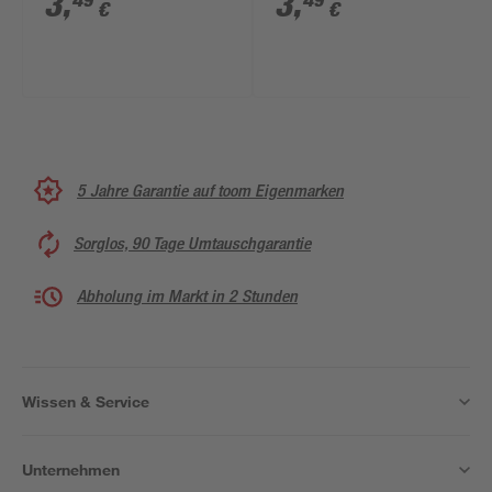
3
,
3
,
49
49
€
€
5 Jahre Garantie auf toom Eigenmarken
Sorglos, 90 Tage Umtauschgarantie
Abholung im Markt in 2 Stunden
Wissen & Service
Unternehmen