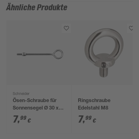
Ähnliche Produkte
Schneider
Ösen-Schraube für
Ringschraube
Sonnensegel Ø 30 x
Edelstahl M8
140 mm
7
,
7
,
99
99
€
€