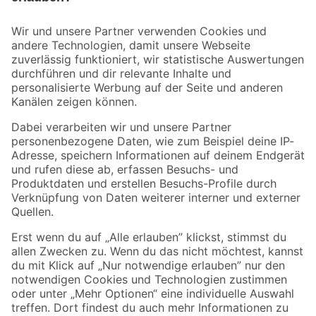
Bleib auf dem Laufenden mit unserem Newsletter
Der toom Newsletter: Keine Angebote und Aktionen mehr verpassen!
Zur Newsletter Anmeldung
Folge uns
Zahlungsarten
Versandarten
Sicher einkaufen
Jetzt die toom-App herunterladen