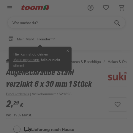
Mein Markt:
Troisdorf
✕
Hier kannst du deinen
, falls er nicht
Markt anpassen
/
Werkstatt & Maschinen
/
Eisenwaren & Beschläge
/
Haken & Ösen
stimmt.
Augenschraube Stahl
verzinkt 6 x 30 mm 1 Stück
Produktdetails
| Artikelnummer
:
1621328
2
,
29
€
inkl. 19% MwSt.
Lieferung nach Hause