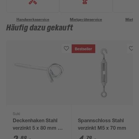
Handwerksservice
Mietgeräteservice
Miettra
Häufig dazu gekauft
Bestseller
Suki
Deckenhaken Stahl
Spannschloss Stahl
verzinkt 5 x 80 mm 1
verzinkt M5 x 70 mm
Stück
89
79