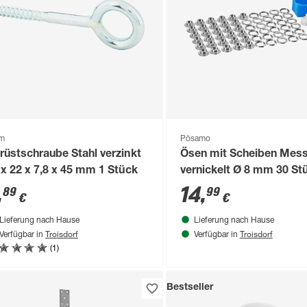
om
Pösamo
rüstschraube Stahl verzinkt
Ösen mit Scheiben Mess
 x 22 x 7,8 x 45 mm 1 Stück
vernickelt Ø 8 mm 30 St
,
14
,
89
99
€
€
Lieferung nach Hause
Lieferung nach Hause
Troisdorf
Troisdorf
Verfügbar in
Verfügbar in
(1)
Bestseller