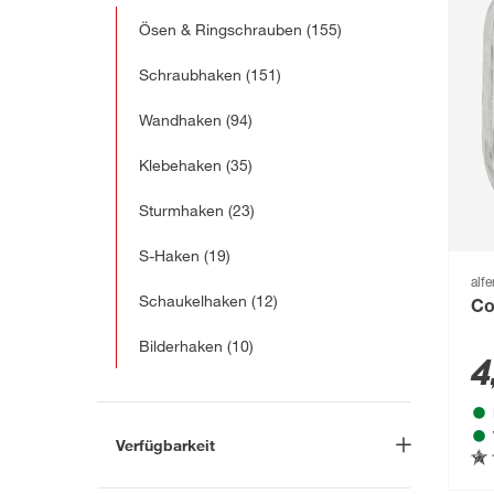
Ösen & Ringschrauben
(155)
Schraubhaken
(151)
Wandhaken
(94)
Klebehaken
(35)
Sturmhaken
(23)
S-Haken
(19)
alfe
Schaukelhaken
(12)
Co
Bilderhaken
(10)
4
Verfügbarkeit
Lieferung nach Hause
(139)