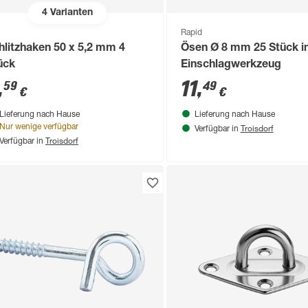
4
Varianten
Rapid
hlitzhaken 50 x 5,2 mm 4
Ösen Ø 8 mm 25 Stück in
ück
Einschlagwerkzeug
,
11
,
59
49
€
€
Lieferung nach Hause
Lieferung nach Hause
Troisdorf
Nur wenige verfügbar
Verfügbar in
Troisdorf
Verfügbar in