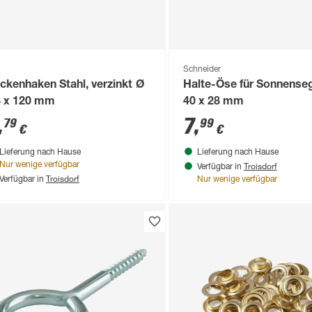
Schneider
ckenhaken Stahl, verzinkt Ø
Halte-Öse für Sonnenseg
8 x 120 mm
40 x 28 mm
,
7
,
79
99
€
€
Lieferung nach Hause
Lieferung nach Hause
Troisdorf
Nur wenige verfügbar
Verfügbar in
Troisdorf
Verfügbar in
Nur wenige verfügbar