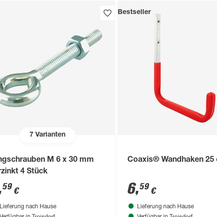
Bestseller
7
Varianten
ngschrauben M 6 x 30 mm
Coaxis® Wandhaken 25
rzinkt 4 Stück
,
6
,
59
59
€
€
Lieferung nach Hause
Lieferung nach Hause
Troisdorf
Troisdorf