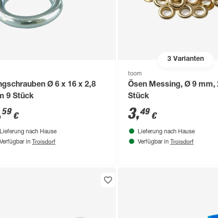
3
Varianten
toom
ngschrauben Ø 6 x 16 x 2,8
Ösen Messing, Ø 9 mm, 
mm 9 Stück
Stück
,
3
,
59
49
€
€
Lieferung nach Hause
Lieferung nach Hause
Troisdorf
Troisdorf
Verfügbar in
Verfügbar in