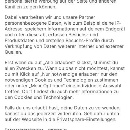
Folge uns
Zahlungsarten
Versandarten
Sicher einkaufen
Jetzt die toom-App herunterladen
Alle Preisangaben in EUR inkl. gesetzl. MwSt.. Die dargestellten Angebote sind unter
Umständen nicht in allen Märkten verfügbar. Die angegebenen Verfügbarkeiten beziehen
sich auf den unter "Mein Markt" ausgewählten toom Baumarkt. Alle Angebote und
Produkte nur solange der Vorrat reicht.