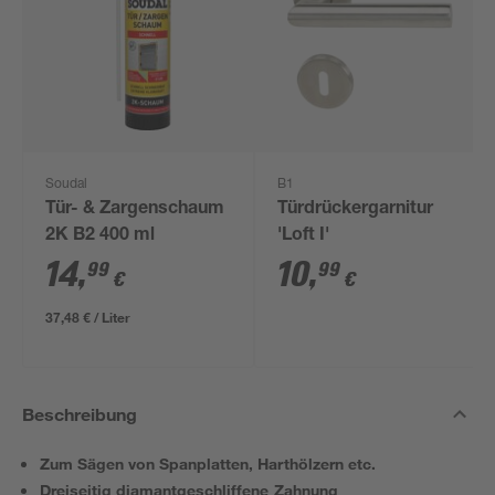
Soudal
B1
Tür- & Zargenschaum
Türdrückergarnitur
2K B2 400 ml
'Loft I'
14
,
10
,
99
99
€
€
37,48 € / Liter
Beschreibung
Zum Sägen von Spanplatten, Harthölzern etc.
Dreiseitig diamantgeschliffene Zahnung