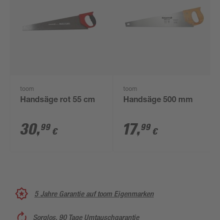
toom
toom
Handsäge rot 55 cm
Handsäge 500 mm
30
,
17
,
99
99
€
€
5 Jahre Garantie auf toom Eigenmarken
Sorglos, 90 Tage Umtauschgarantie