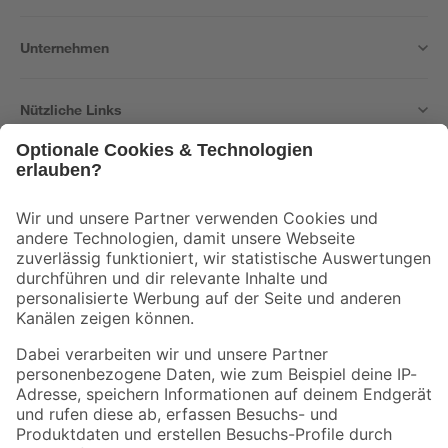
Unternehmen
Nützliche Links
Bleib auf dem Laufenden mit unserem Newsletter
Der toom Newsletter: Keine Angebote und Aktionen mehr verpassen!
Zur Newsletter Anmeldung
Folge uns
Zahlungsarten
Versandarten