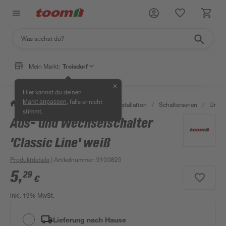
Mein Markt:
Troisdorf
✕
Hier kannst du deinen
, falls er nicht
Markt anpassen
/
Bauen & Renovieren
/
Elektroinstallation
/
Schalterserien
/
Unter
stimmt.
Aus- und Wechselschalter
'Classic Line' weiß
Produktdetails
| Artikelnummer
:
9100825
5
,
29
€
inkl. 19% MwSt.
Lieferung nach Hause