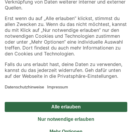
Sicher einkaufen
Jetzt die toom-App herunterladen
Alle Preisangaben in EUR inkl. gesetzl. MwSt.. Die dargestellten Angebote sind unter
Umständen nicht in allen Märkten verfügbar. Die angegebenen Verfügbarkeiten beziehen
sich auf den unter "Mein Markt" ausgewählten toom Baumarkt. Alle Angebote und
Produkte nur solange der Vorrat reicht.
*Paketversand ab 59 € versandkostenfrei, gilt nicht für Artikel mit Speditionsversand, hier
fallen zusätzliche Versandkosten an.
Datenschutz
Privatsphäre
Impressum
AGB
Nutzungsbedingungen
Widerrufsrecht
Vertrag widerrufen
Barrierefreiheit