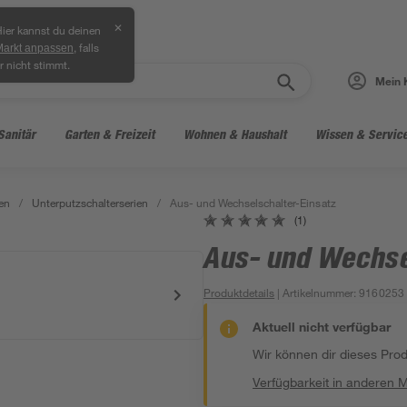
✕
ier kannst du deinen
, falls
Markt anpassen
r nicht stimmt.
Mein 
Sanitär
Garten & Freizeit
Wohnen & Haushalt
Wissen & Servic
en
/
Unterputzschalterserien
/
Aus- und Wechselschalter-Einsatz
(1)
Aus- und Wechse
Produktdetails
| Artikelnummer
:
9160253
Aktuell nicht verfügbar
Wir können dir dieses Produ
Verfügbarkeit in anderen 