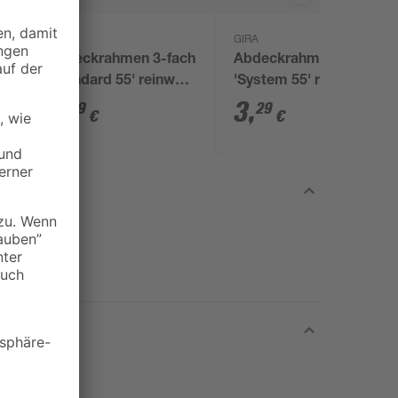
GIRA
GIRA
ch
Abdeckrahmen 3-fach
Abdeckrahmen 2-fach
'Standard 55' reinweiß
'System 55' reinweiß
glänzend
matt
5
,
3
,
79
29
€
€