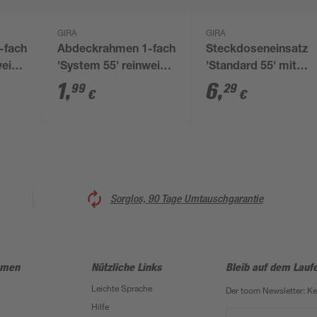
GIRA
GIRA
-fach
Abdeckrahmen 1-fach
Steckdoseneinsatz
weiß
'System 55' reinweiß
'Standard 55' mit
matt
erhöhtem
1
,
6
,
99
29
€
€
Berührungsschutz
reinweiß matt 7 x 7
cm
Sorglos, 90 Tage Umtauschgarantie
hmen
Nützliche Links
Bleib auf dem Lauf
Leichte Sprache
Der toom Newsletter: K
Hilfe