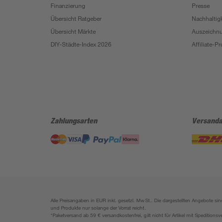
Finanzierung
Presse
Übersicht Ratgeber
Nachhaltigk
Übersicht Märkte
Auszeichn
DIY-Städte-Index 2026
Affiliate-
Zahlungsarten
Versanda
Alle Preisangaben in EUR inkl. gesetzl. MwSt.. Die dargestellten Angebote 
und Produkte nur solange der Vorrat reicht.
*Paketversand ab 59 € versandkostenfrei, gilt nicht für Artikel mit Speditionsv