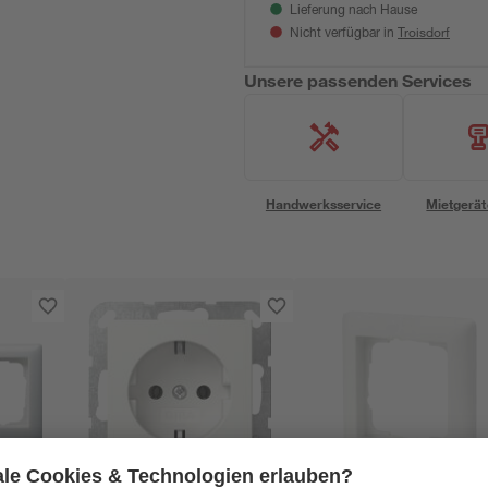
Lieferung nach Hause
Troisdorf
Nicht verfügbar in
Unsere passenden Services
Handwerksservice
Mietgerät