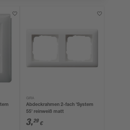
GIRA
stem
Abdeckrahmen 2-fach 'System
55' reinweiß matt
3
,
29
€