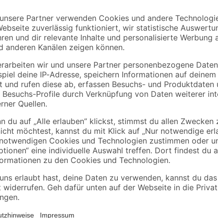
GIRA
GIRA
-fach
Steckdoseneinsatz
Abdeckrahmen 1-fa
inweiß
'Standard 55' reinweiß
'System 55' reinweiß
glänzend 7 x 7 cm
matt
4
,
1
,
19
99
€
€