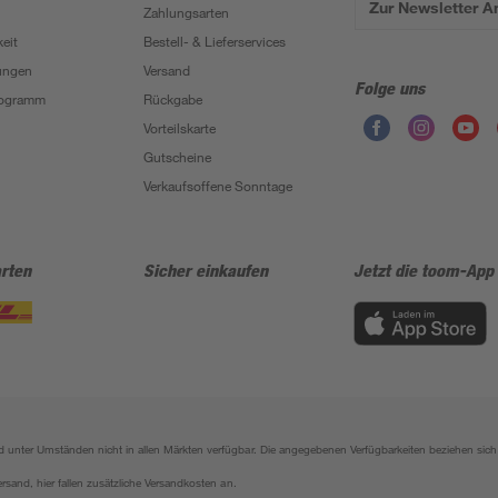
Zur Newsletter 
Zahlungsarten
eit
Bestell- & Lieferservices
ungen
Versand
Folge uns
Programm
Rückgabe
Vorteilskarte
Gutscheine
Verkaufsoffene Sonntage
rten
Sicher einkaufen
Jetzt die toom-App
sind unter Umständen nicht in allen Märkten verfügbar. Die angegebenen Verfügbarkeiten beziehen s
ersand, hier fallen zusätzliche Versandkosten an.