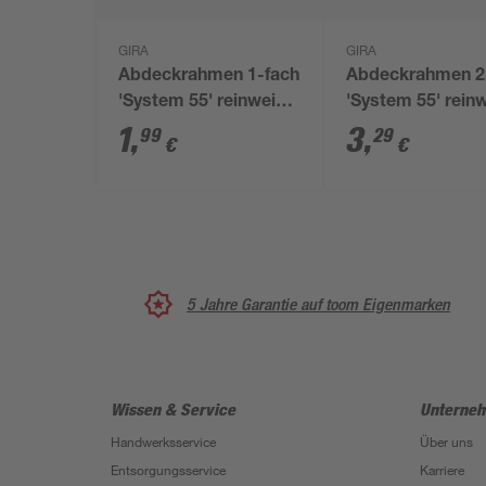
GIRA
GIRA
Abdeckrahmen 1-fach
Abdeckrahmen 2
'System 55' reinweiß
'System 55' rein
glänzend
matt
1
,
3
,
99
29
€
€
5 Jahre Garantie auf toom Eigenmarken
Wissen & Service
Unterne
Handwerksservice
Über uns
Entsorgungsservice
Karriere