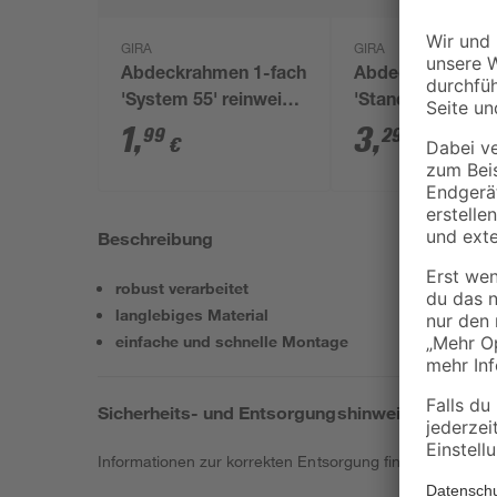
GIRA
GIRA
Abdeckrahmen 1-fach
Abdeckrahmen 2
'System 55' reinweiß
'Standard 55' re
glänzend
glänzend
1
,
3
,
99
29
€
€
Beschreibung
robust verarbeitet
langlebiges Material
einfache und schnelle Montage
Sicherheits- und Entsorgungshinweise
Informationen zur korrekten Entsorgung findest du
hier
.