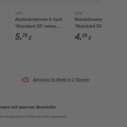
GIRA
GIRA
Abdeckrahmen 3-fach
Steckdoseneinsatz
'Standard 55' reinweiß
'Standard 55' reinweiß
glänzend
matt 7 x 7 cm
5
,
4
,
79
29
€
€
Abholung im Markt in 2 Stunden
enden mit unserem Newsletter
eine Angebote und Aktionen mehr verpassen!