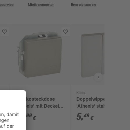
eservice
Miettransporter
Energie sparen
Kopp
Kopp
Schukosteckdose
Doppelwippe
'Athenis' mit Deckel
'Athenis' stahlfarben
1-fach stahlfarben
10
,
5
,
99
49
€
€