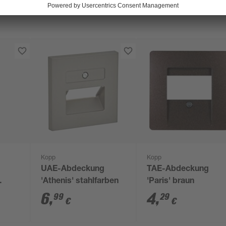
Kopp
Kopp
UAE-Abdeckung
TAE-Abdeckung
'Athenis' stahlfarben
'Paris' braun
6
,
4
,
99
29
€
€