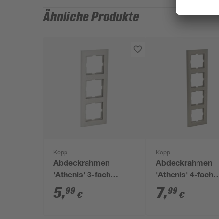
Ähnliche Produkte
Kopp
Kopp
Abdeckrahmen
Abdeckrahmen
'Athenis' 3-fach
'Athenis' 4-fach
stahlfarben
stahlfarben
5
,
7
,
99
99
€
€