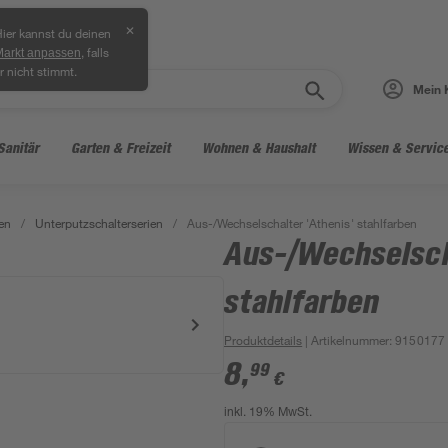
✕
ier kannst du deinen
, falls
Markt anpassen
r nicht stimmt.
Mein 
Sanitär
Garten & Freizeit
Wohnen & Haushalt
Wissen & Servic
en
/
Unterputzschalterserien
/
Aus-/Wechselschalter 'Athenis' stahlfarben
Aus-/Wechselsch
stahlfarben
Produktdetails
| Artikelnummer
:
9150177
8
,
99
€
inkl. 19% MwSt.