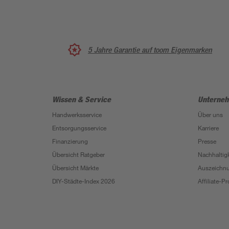
5 Jahre Garantie auf toom Eigenmarken
Wissen & Service
Unterne
Handwerksservice
Über uns
Entsorgungsservice
Karriere
Finanzierung
Presse
Übersicht Ratgeber
Nachhaltigk
Übersicht Märkte
Auszeichn
DIY-Städte-Index 2026
Affiliate-