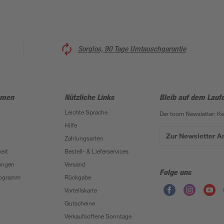
Sorglos, 90 Tage Umtauschgarantie
hmen
Nützliche Links
Bleib auf dem Lauf
Leichte Sprache
Der toom Newsletter: K
Hilfe
Zur Newsletter 
Zahlungsarten
eit
Bestell- & Lieferservices
ungen
Versand
Folge uns
Programm
Rückgabe
Vorteilskarte
Gutscheine
Verkaufsoffene Sonntage