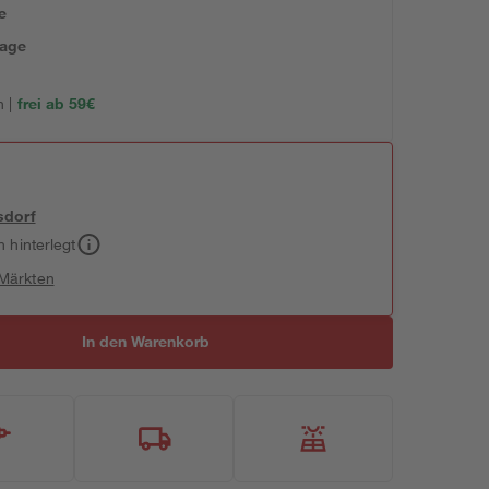
e
tage
 |
frei ab 59€
sdorf
h hinterlegt
 Märkten
In den Warenkorb