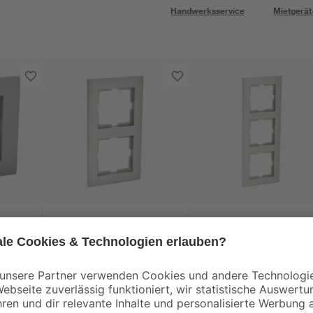
Handwerksservice
Mietgerät
Kopp
Kopp
Abdeckrahmen
Abdeckrahmen
'Athenis' 2-fach
'Athenis' 3-fach
stahlfarben
stahlfarben
4
,
5
,
99
99
€
€