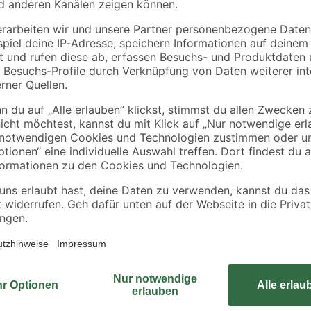
Für Ihr Beleuchtungssystem im Ha
der Marke Kopp einbauen. Unter Pu
Der robuste Kunststoff kann leich
Raum durch sein stahlfarbenes Des
Geräten und Rahmen der markengl
ierbar
bei diesem Schalter an einen da