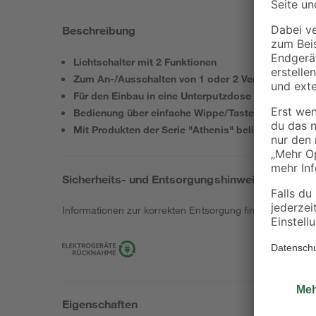
Beschreibung
Lichtschalter mit 2 Funktionen
Zum An-/Ausschalten von 1 oder 2 Verbrauchern
Für den Einbau in eine Unterputzdose
Bedienung über einfache Wippe/Taste
Mit Produkten der Serie "Athenis" beliebig kombin
Sicherheits- und Entsorgungshinweise
Informationen zur korrekten Entsorgung findest du
hier
.
Eigenschaften