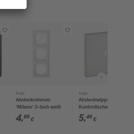
Kopp
Kopp
Abdeckrahmen
Abdeckwippe für
'Milano' 3-fach weiß
Kontrollschalter
'Athenis' stahlfarben
4
,
5
,
89
49
€
€