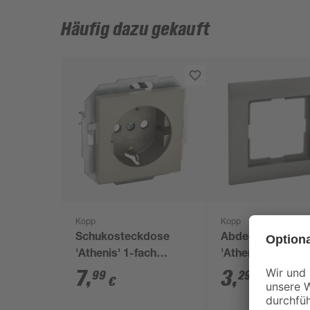
Häufig dazu gekauft
Kopp
Kopp
Schukosteckdose
Abdeckrahmen
'Athenis' 1-fach
'Athenis' 1-fach
stahlfarben
stahlfarben
7
,
3
,
99
29
€
€