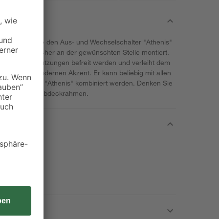
us können Sie den Aus- und Wechselschalter "Athenis"
tz wird er sicher an der gewünschten Stelle montiert.
t von Verschmutzungen befreit werden und verleiht dem
ign einen modernen Akzent. Er kann beliebig mit allen
eichen Serie "Athenis" kombiniert werden. Denken Sie
zu geeigneten Abdeckrahmen.