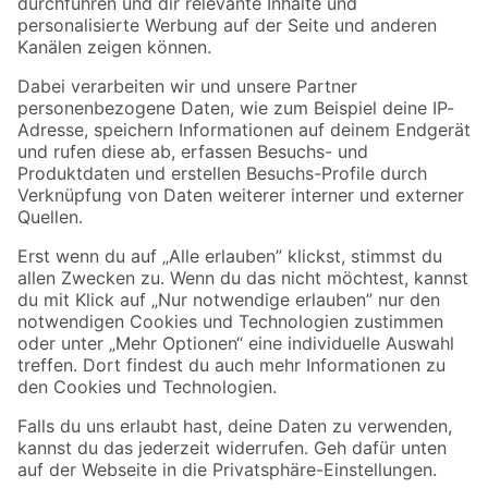
Folge uns
Zahlungsarten
Versandarten
Sicher einkaufen
Jetzt die toom-App herunterladen
Alle Preisangaben in EUR inkl. gesetzl. MwSt.. Die dargestellten Angebote sind unter
Umständen nicht in allen Märkten verfügbar. Die angegebenen Verfügbarkeiten beziehen
sich auf den unter "Mein Markt" ausgewählten toom Baumarkt. Alle Angebote und