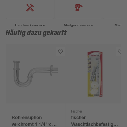
Handwerksservice
Mietgeräteservice
Miettra
Häufig dazu gekauft
Fischer
Röhrensiphon
fischer
verchromt 1 1/4" x 32
Waschtischbefestigung