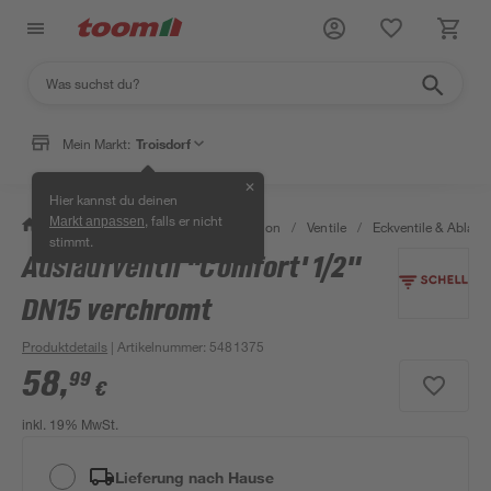
Mein Markt:
Troisdorf
✕
Hier kannst du deinen
, falls er nicht
Markt anpassen
/
Bad & Sanitär
/
Sanitärinstallation
/
Ventile
/
Eckventile & Ablaufv
stimmt.
Auslaufventil ''Comfort' 1/2"
DN15 verchromt
Produktdetails
| Artikelnummer
:
5481375
58
,
99
€
inkl. 19% MwSt.
Lieferung nach Hause