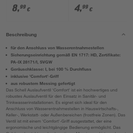
mm
WST 140 2 Stück
8
,
4
,
99
99
€
€
Beschreibung
für den Anschluss von Wasserentnahmestellen
Sicherungseinrichtung gemäß EN 1717: HD, Zertifikate:
PA-IX 28171/I, SVGW
Geräuschklasse: I, bei 100 % Durchfluss
inklusive 'Comfort'‑Griff
aus robustem Messing gefertigt
Das Schell Auslaufventil 'Comfort' ist ein hochwertiges und
robustes Auslaufventil für den Einsatz in Sanitär‑ und
Trinkwasserinstallationen. Es eignet sich ideal für den
Anschluss von Wasserentnahmestellen in Hauswirtschafts‑,
Keller‑, Werkstatt‑ oder Außenbereichen (frostfreie Zonen). Das
Ventil ist mit einem 'Comfort'‑Griff ausgestattet, der eine
ergonomische und leichtgängige Bedienung ermöglicht. Das