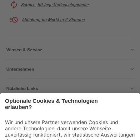
Sorglos, 90 Tage Umtauschgarantie
Abholung im Markt in 2 Stunden
Wissen & Service
Unternehmen
Nützliche Links
Bleib auf dem Laufenden mit unserem Newsletter
Der toom Newsletter: Keine Angebote und Aktionen mehr verpassen!
Zur Newsletter Anmeldung