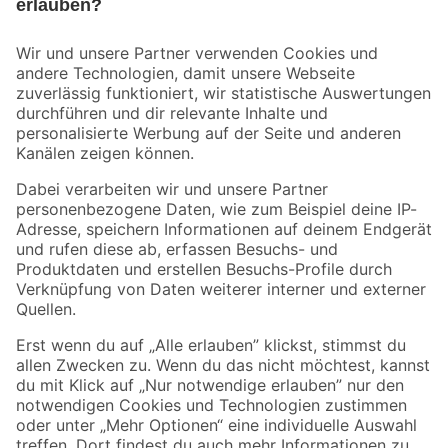
Bleib auf dem Laufenden mit unserem Newsletter
Der toom Newsletter: Keine Angebote und Aktionen mehr verpassen!
Zur Newsletter Anmeldung
Folge uns
Zahlungsarten
Versandarten
Sicher einkaufen
Jetzt die toom-App herunterladen