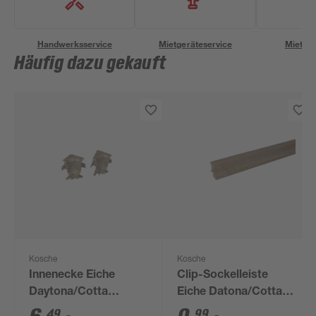
Handwerksservice
Mietgeräteservice
Miettra
Häufig dazu gekauft
Kosche
Kosche
Innenecke Eiche
Clip-Sockelleiste
Daytona/Cotta
Eiche Datona/Cotta
geschwungen, 2
geschwungen 2400 x
49
99