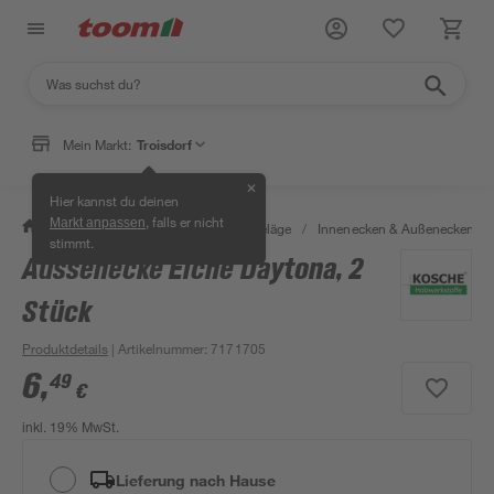
Mein Markt:
Troisdorf
✕
Hier kannst du deinen
, falls er nicht
Markt anpassen
/
Bauen & Renovieren
/
Bodenbeläge
/
Innenecken & Außenecken
/
stimmt.
Aussenecke Eiche Daytona, 2
Stück
Produktdetails
| Artikelnummer
:
7171705
6
,
49
€
inkl. 19% MwSt.
Lieferung nach Hause