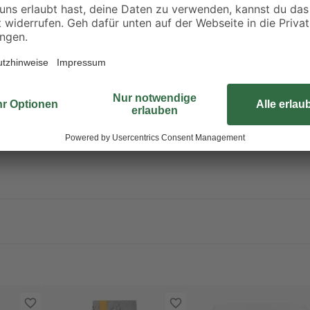
Sanierungsarbeiten eine große Hi
mindestens 5 °C liegt. Die Verarbe
Stunden so weit getrocknet, dass 
dein Projekt zu einem vollen Erfolg
othiazolinon. Kann allergische Reaktionen hervorrufen.