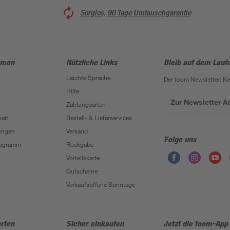
Sorglos, 90 Tage Umtauschgarantie
hmen
Nützliche Links
Bleib auf dem Lauf
Leichte Sprache
Der toom Newsletter: K
Hilfe
Zur Newsletter 
Zahlungsarten
eit
Bestell- & Lieferservices
ungen
Versand
Folge uns
Programm
Rückgabe
Vorteilskarte
Gutscheine
Verkaufsoffene Sonntage
rten
Sicher einkaufen
Jetzt die toom-App