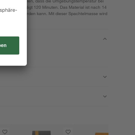
lfe. Wir empfehlen, dass die Umgebungstemperatur bei
itungszeit beträgt 120 Minuten. Das Material ist nach 14
es belastet werden kann. Mit dieser Spachtelmasse wird
!