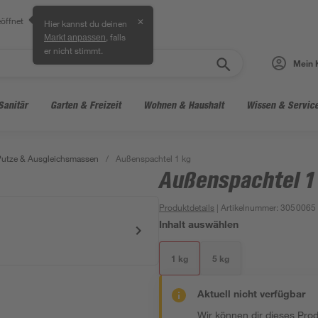
öffnet
✕
Hier kannst du deinen
, falls
Markt anpassen
er nicht stimmt.
Mein 
Sanitär
Garten & Freizeit
Wohnen & Haushalt
Wissen & Servic
Putze & Ausgleichsmassen
/
Außenspachtel 1 kg
Außenspachtel 1
Produktdetails
| Artikelnummer
:
3050065
Inhalt auswählen
1 kg
5 kg
Aktuell nicht verfügbar
Wir können dir dieses Produ