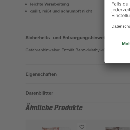
leichte Verarbeitung
quillt, reißt und schrumpft nicht
Sicherheits- und Entsorgungshinweise
Gefahrenhinweise: Enthält Benz-/Methyl-/Chlormethyl-Is
Eigenschaften
Datenblätter
Ähnliche Produkte