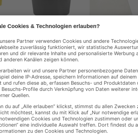
B1
 165
Mörtelkübel 'Profi
Abdeckplane
Line' 40 l
Polyethylen
transparent 4 x 5 m
4
,
0
,
99
06
€
€
5,49 €
/ m²
1,29 € / Pack
Steht bei dir ein Bauprojekt an u
schau dir diese Spachtelmasse von
Verfüllen von Untergründen nutzen 