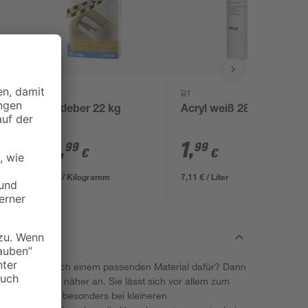
Knauf
B1
Flexkleber 22 kg
Acryl weiß 280 ml
25
,
1
,
99
99
€
€
1,18 € / Kilogramm
7,11 € / Liter
nd du suchst nach einem passenden Material dafür? Dann
 toom einmal näher an. Sie lässt sich vor allem zum
und ist dir so besonders bei kleineren