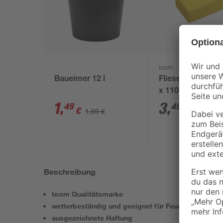
toom
Baueimer 12 l
Fliesenschwamm
x 110 x 65 mm
1
,
3
,
49
49
€
€
1,69 €
Beschreibung
toom Qualitätsmarke
wetterbeständig und geeignet für Feuchträume
ausgezeichnete Haftung