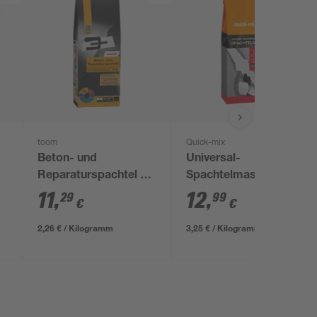
toom
Quick-mix
Beton- und
Universal-
Reparaturspachtel 5
Spachtelmasse 4 kg
kg
11
,
12
,
29
99
€
€
2,26 € / Kilogramm
3,25 € / Kilogramm