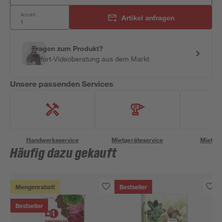
Anzahl:
Artikel anfragen
Fragen zum Produkt?
Sofort-Videoberatung aus dem Markt
Unsere passenden Services
Handwerksservice
Mietgeräteservice
Miettra
Häufig dazu gekauft
Mengenrabatt
Bestseller
Bestseller