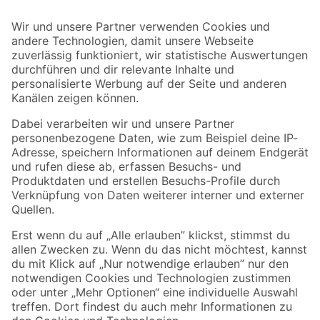
Bleib auf dem Laufenden mit unserem Newsletter
Der toom Newsletter: Keine Angebote und Aktionen mehr verpassen!
Zur Newsletter Anmeldung
Folge uns
Zahlungsarten
Versandarten
Sicher einkaufen
Jetzt die toom-App herunterladen