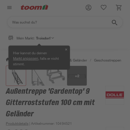
Mein Markt:
Troisdorf
✕
Hier kannst du deinen
, falls er nicht
Markt anpassen
/
Bauen & Renovieren
/
Treppen & Geländer
/
Geschosstreppen
/
A
stimmt.
+
2
Außentreppe 'Gardentop' 9
Gitterroststufen 100 cm mit
Geländer
Produktdetails
| Artikelnummer
:
10494521