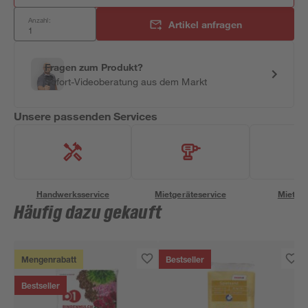
Anzahl:
Artikel anfragen
Fragen zum Produkt?
Sofort-Videoberatung aus dem Markt
Unsere passenden Services
Handwerksservice
Mietgeräteservice
Miettra
Häufig dazu gekauft
Mengenrabatt
Bestseller
Bestseller