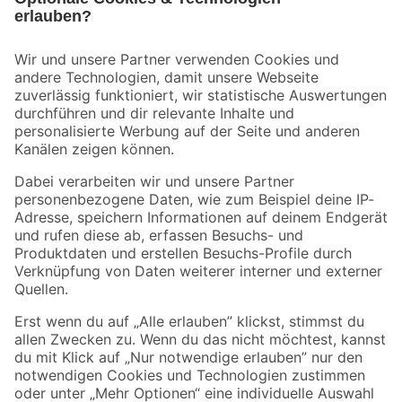
Bleib auf dem Laufenden mit unserem Newsletter
Der toom Newsletter: Keine Angebote und Aktionen mehr verpassen!
Zur Newsletter Anmeldung
Folge uns
Zahlungsarten
Versandarten
Sicher einkaufen
Jetzt die toom-App herunterladen