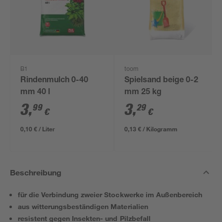
B1
toom
Rindenmulch 0-40
Spielsand beige 0-2
mm 40 l
mm 25 kg
3
,
3
,
99
29
€
€
0,10 € / Liter
0,13 € / Kilogramm
Beschreibung
für die Verbindung zweier Stockwerke im Außenbereich
aus witterungsbeständigen Materialien
resistent gegen Insekten- und Pilzbefall