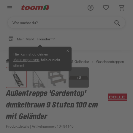
Mein Markt:
Troisdorf
✕
Hier kannst du deinen
, falls er nicht
Markt anpassen
/
Bauen & Renovieren
/
Treppen & Geländer
/
Geschosstreppen
/
A
stimmt.
+
2
Außentreppe 'Gardentop'
dunkelbraun 9 Stufen 100 cm
mit Geländer
Produktdetails
| Artikelnummer
:
10494146