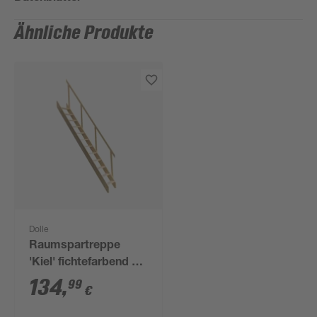
Ähnliche Produkte
Dolle
Raumspartreppe
'Kiel' fichtefarbend 12
Stufen
134
,
99
€