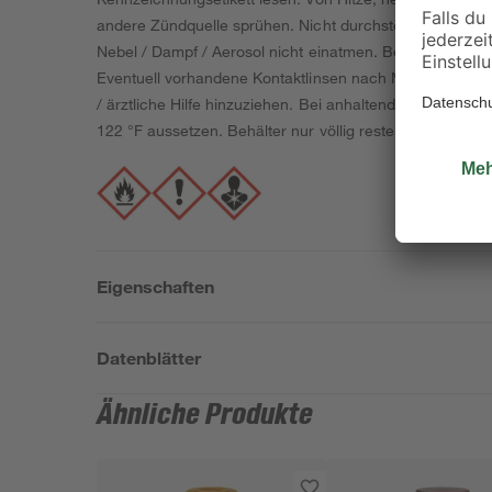
andere Zündquelle sprühen. Nicht durchstechen oder ve
Nebel / Dampf / Aerosol nicht einatmen. Bei Kontakt mi
Eventuell vorhandene Kontaktlinsen nach Möglichkeit 
/ ärztliche Hilfe hinzuziehen. Bei anhaltender Augenreiz
122 °F aussetzen. Behälter nur völlig restentleert der 
Eigenschaften
Datenblätter
Ähnliche Produkte