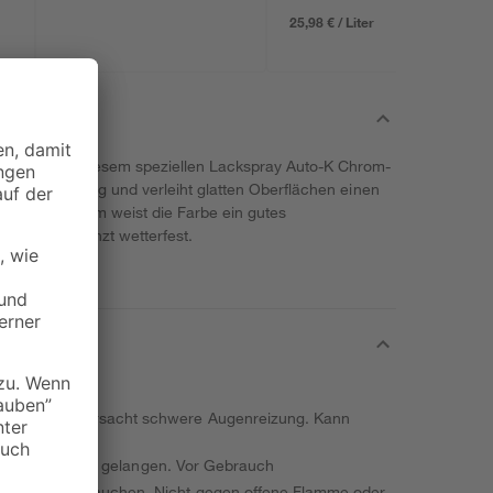
25,98 € / Liter
lten Sie mit diesem speziellen Lackspray Auto-K Chrom-
ist hochergiebig und verleiht glatten Oberflächen einen
Look. Außerdem weist die Farbe ein gutes
dig und begrenzt wetterfest.
eizungen. Verursacht schwere Augenreizung. Kann
ände von Kindern gelangen. Vor Gebrauch
alten. Nicht rauchen. Nicht gegen offene Flamme oder