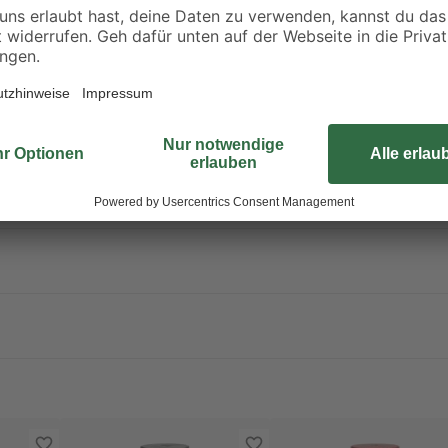
rbrennen, auch nicht nach der Verwendung. Nur im Freien oder in gu
t der Haut: Mit viel Wasser und Seife waschen. Bei Kontakt mit den Au
entfernen. Weiter spülen. Bei Unwohlsein GIFTINFORMATIONSZENTRUM/A
ung: Ärztlichen Rat einholen / ärztliche Hilfe hinzuziehen. Vor Sonnen
Wertstoffsammlung zuführen! Größere Produktreste zur Problemstoffsamm