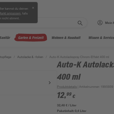
✕
ier kannst du deinen
, falls
Markt anpassen
r nicht stimmt.
Mein 
Sanitär
Garten & Freizeit
Wohnen & Haushalt
Wissen & Servic
topflege
/
Autolacke & -folien
/
Auto-K Autolackspray Chrom-Effekt 400 ml
Auto-K Autolack
400 ml
Produktdetails
| Artikelnummer
:
1995939
12
,
99
€
32,48 € / Liter
Paketinhalt:
0,4 Liter