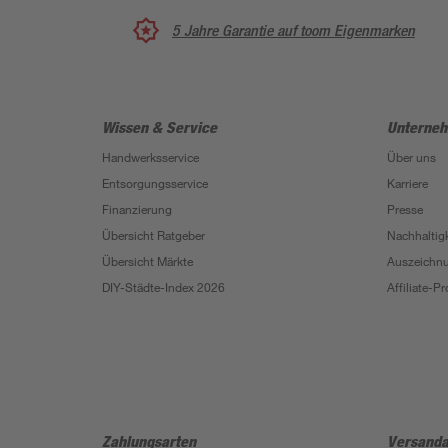
5 Jahre Garantie auf toom Eigenmarken
Wissen & Service
Unterne
Handwerksservice
Über uns
Entsorgungsservice
Karriere
Finanzierung
Presse
Übersicht Ratgeber
Nachhaltigk
Übersicht Märkte
Auszeichn
DIY-Städte-Index 2026
Affiliate-
Zahlungsarten
Versanda