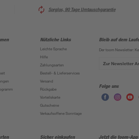
Sorglos, 90 Tage Umtauschgarantie
hmen
Nützliche Links
Bleib auf dem Lauf
Leichte Sprache
Der toom Newsletter: K
Hilfe
Zur Newsletter 
Zahlungsarten
eit
Bestell- & Lieferservices
ungen
Versand
Folge uns
Programm
Rückgabe
Vorteilskarte
Gutscheine
Verkaufsoffene Sonntage
rten
Sicher einkaufen
Jetzt die toom-App