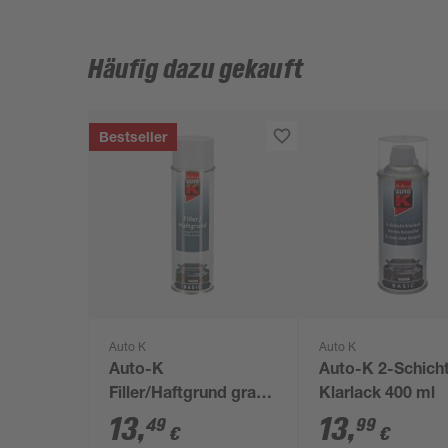
Häufig dazu gekauft
Bestseller
Auto K
Auto K
Auto-K
Auto-K 2-Schich
Filler/Haftgrund grau
Klarlack 400 ml
500 ml
13
,
13
,
49
99
€
€