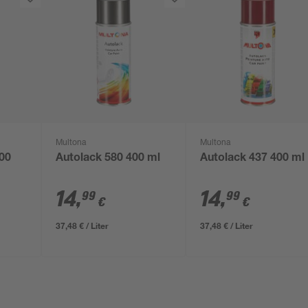
Multona
Multona
400
Autolack 580 400 ml
Autolack 437 400 ml
14
,
14
,
99
99
€
€
37,48 € / Liter
37,48 € / Liter