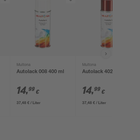
Multona
Multona
Autolack 008 400 ml
Autolack 402 400 ml
14
,
14
,
99
99
€
€
37,48 € / Liter
37,48 € / Liter