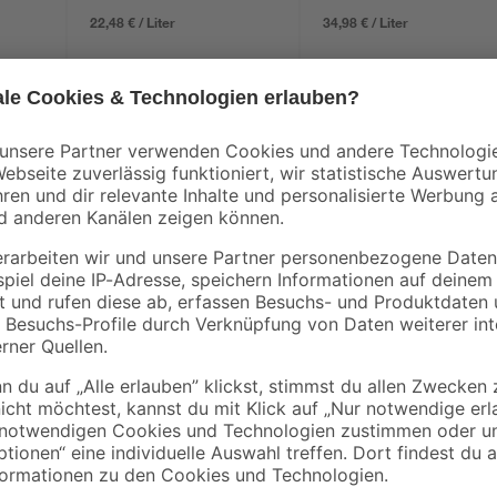
22,48 € / Liter
34,98 € / Liter
Einen eleganten Chromeffekt erha
gen metallischen Look
Effekt. Der Lack trocknet schnell, 
metallischen, silberchromartigen 
Deckvermögen auf, ist lichtbestän
er steht unter Druck: kann bei Erwärmung bersten. Verursacht Hautr
Organe schädigen bei längerer oder wiederholter Exposition.
erpackung oder Kennzeichnungsetikett bereithalten. Darf nicht in die H
ächen, Funken, offenen Flammen sowie anderen Zündquellenarten fernh