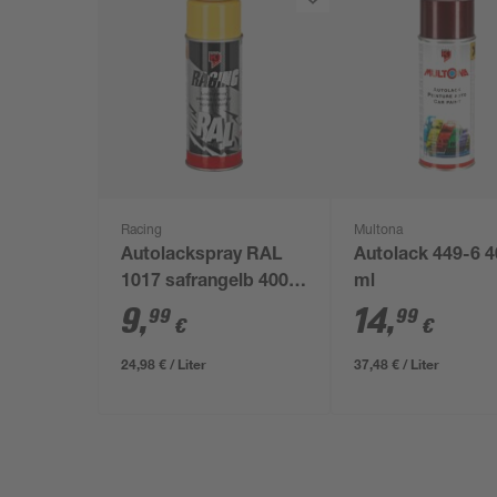
Racing
Multona
Autolackspray RAL
Autolack 449-6 
1017 safrangelb 400
ml
ml
9
,
14
,
99
99
€
€
24,98 € / Liter
37,48 € / Liter