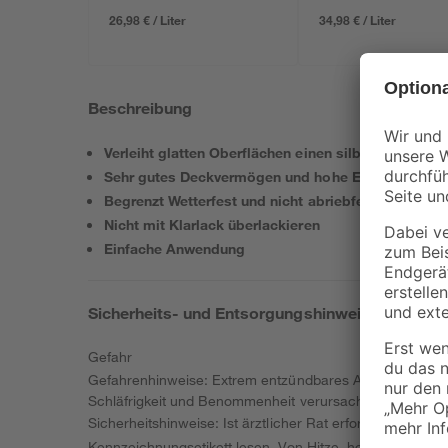
26,98 € / Liter
34,98 € / Liter
Beschreibung
Verleiht glatten Oberflächen einen silberchromarti
Sehr gutes Deckvermögen und hohe Ergiebigkeit
Begrenzt Wetterfest und nicht abriebfest
Nicht mit Klarlack überlackieren
Einfache Anwendung
Sicherheits- und Entsorgungshinweise
Gefahr
Gefahrenhinweise: Extrem entzündbares Aerosol. Behält
Schläfrigkeit und Benommenheit verursachen. Kann die 
Sicherheitshinweise: Ist ärztlicher Rat erforderlich, V
Kennzeichnungsetikett lesen. Von Hitze, heißen Oberfl