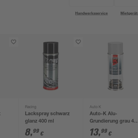
Handwerksservice
Mietgerät
Racing
Auto K
t
Lackspray schwarz
Auto-K Alu-
glanz 400 ml
Grundierung grau 40
ml
8
,
13
,
99
99
€
€