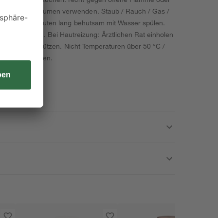
t belüfteten Räumen verwenden. Staub / Rauch / Gas /
gen: Einige Minuten lang behutsam mit Wasser spülen.
rzt anrufen. Bei Hautreizung: Ärztlichen Rat einholen
bestrahlung schützen. Nicht Temperaturen über 50 °C /
elstelle bringen.