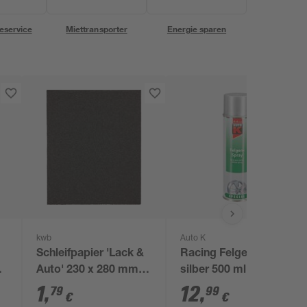
eservice
Miettransporter
Energie sparen
kwb
Auto K
Schleifpapier 'Lack &
Racing Felgenspray
0
Auto' 230 x 280 mm
silber 500 ml
K1000
1
,
12
,
79
99
€
€