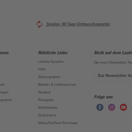
Sorglos, 90 Tage Umtauschgarantie
hmen
Nützliche Links
Bleib auf dem Lauf
Leichte Sprache
Der toom Newsletter: K
Hilfe
Zur Newsletter 
Zahlungsarten
eit
Bestell- & Lieferservices
ungen
Versand
Folge uns
Programm
Rückgabe
Vorteilskarte
Gutscheine
Verkaufsoffene Sonntage