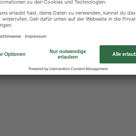
erpackung oder Kennzeichnungsetikett bereithalten. Darf nicht in die H
ächen, Funken, offenen Flammen sowie anderen Zündquellenarten fernh
rbrennen, auch nicht nach der Verwendung. Einatmen von Staub / Rau
ntakt mit den Augen: Einige Minuten lang behutsam mit Wasser spülen
IONSZENTRUM/Arzt anrufen. Bei anhaltender Augenreizung: Ärztlichen 
 °C / 122 °F aussetzen. Behälter nur völlig restentleert der Wertsto