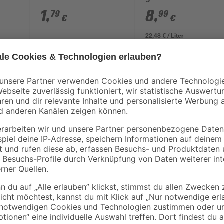
K1000
1
,
8
,
79
99
€
€
22,48 € / Liter
Auto-K Schutz Klarlack für Schutz
kierung
Lacksprays vorgenommenen Dcekla
Metall, Blech, und Kunststoffe.
nststoff geeignet
ter steht unter Druck: kann bei Erwärmung bersten. Verursacht schw