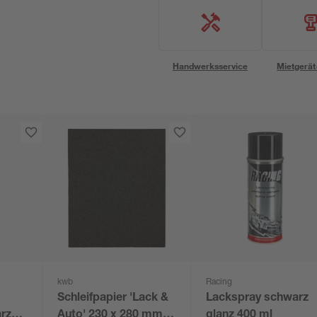
Handwerksservice
Mietgerät
kwb
Racing
Schleifpapier 'Lack &
Lackspray schwarz
rz
Auto' 230 x 280 mm
glanz 400 ml