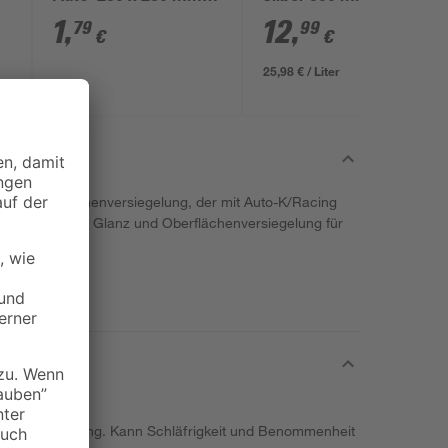
K600
1
,
12
,
79
99
€
€
25,98 € / Liter
 und Oberflächenversiegelung, der mit Auto-K/Racing
ckierungen. Glanz und Oberflächenversiegelung für
ere Augenreizung. Kann Schläfrigkeit und Benommenheit