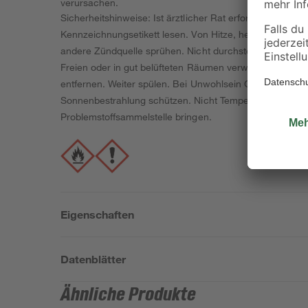
verursachen.
Sicherheitshinweise: Ist ärztlicher Rat erforderlich, V
Kennzeichnungsetikett lesen. Von Hitze, heißen Oberfl
andere Zündquelle sprühen. Nicht durchstechen oder ve
Freien oder in gut belüfteten Räumen verwenden. Bei Ko
entfernen. Weiter spülen. Bei Unwohlsein GIFTINFORMAT
Sonnenbestrahlung schützen. Nicht Temperaturen über 50
Problemstoffsammelstelle bringen.
Eigenschaften
Datenblätter
Ähnliche Produkte