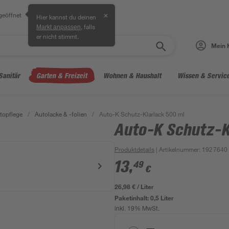
geöffnet
✕
Hier kannst du deinen
, falls
Markt anpassen
er nicht stimmt.
Mein 
Sanitär
Garten & Freizeit
Wohnen & Haushalt
Wissen & Servic
topflege
/
Autolacke & -folien
/
Auto-K Schutz-Klarlack 500 ml
Auto-K Schutz-K
Produktdetails
| Artikelnummer
:
1927640
13
,
49
€
26,98 € / Liter
Paketinhalt:
0,5 Liter
inkl. 19% MwSt.