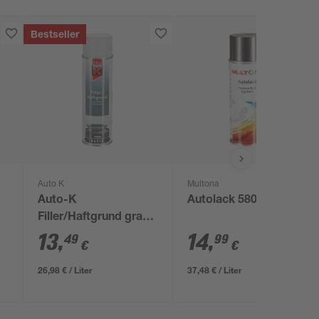
Bestseller
Auto K
Multona
Auto-K
Autolack 580 400 ml
Filler/Haftgrund grau
500 ml
13
,
14
,
49
99
€
€
26,98 € / Liter
37,48 € / Liter