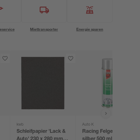
eservice
Miettransporter
Energie sparen
kwb
Auto K
Schleifpapier 'Lack &
Racing Felgenspray
Auto' 230 x 280 mm
silber 500 ml