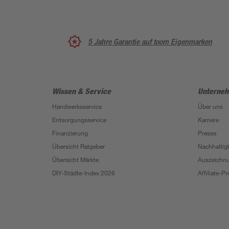
5 Jahre Garantie auf toom Eigenmarken
Wissen & Service
Unterne
Handwerksservice
Über uns
Entsorgungsservice
Karriere
Finanzierung
Presse
Übersicht Ratgeber
Nachhaltigk
Übersicht Märkte
Auszeichn
DIY-Städte-Index 2026
Affiliate-