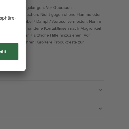
ände von Kindern gelangen. Vor Gebrauch
alten. Nicht rauchen. Nicht gegen offene Flamme oder
ch / Gas / Nebel / Dampf / Aerosol vermeiden. Nur im
. Eventuell vorhandene Kontaktlinsen nach Möglichkeit
Rat einholen / ärztliche Hilfe hinzuziehen. Vor
ffsammlung zuführen! Größere Produktreste zur