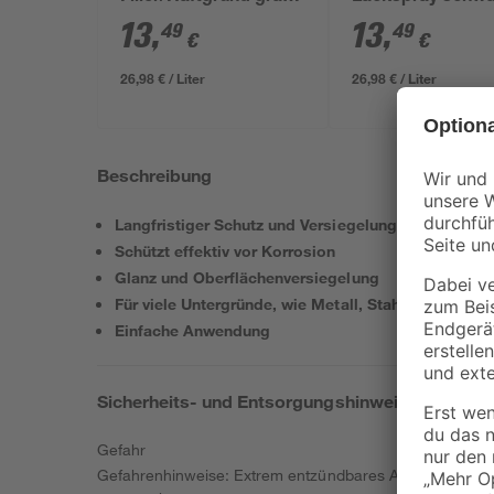
500 ml
glänzend 500 ml
13
,
13
,
49
49
€
€
26,98 € / Liter
26,98 € / Liter
Beschreibung
Langfristiger Schutz und Versiegelung der Decklac
Schützt effektiv vor Korrosion
Glanz und Oberflächenversiegelung
Für viele Untergründe, wie Metall, Stahl, Blech, Ku
Einfache Anwendung
Sicherheits- und Entsorgungshinweise
Gefahr
Gefahrenhinweise: Extrem entzündbares Aerosol. Behäl