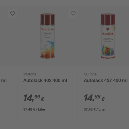
Multona
Multona
 ml
Autolack 402 400 ml
Autolack 437 400 ml
14
,
14
,
99
99
€
€
37,48 € / Liter
37,48 € / Liter