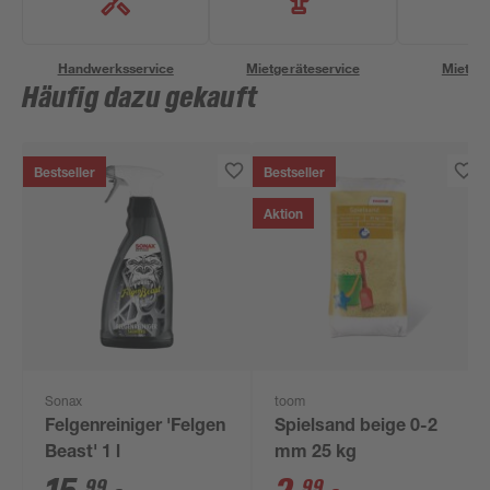
Handwerksservice
Mietgeräteservice
Miettra
Häufig dazu gekauft
Bestseller
Bestseller
Aktion
Sonax
toom
Felgenreiniger 'Felgen
Spielsand beige 0-2
Beast' 1 l
mm 25 kg
99
99