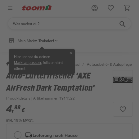
Mein Markt:
Troisdorf
✕
Hier kannst du deinen
, falls er nicht
Markt anpassen
/
Garten & Freizeit
/
Auto & Fahrrad
/
Autozubehör & Autopflege
/
stimmt.
Auto-Lufterfrischer 'AXE
AirFresh Dark Temptation'
Produktdetails
| Artikelnummer
:
1911522
4
,
99
€
inkl. 19% MwSt.
Lieferung nach Hause